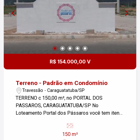
R$ 154.000,00 V
Terreno - Padrão em Condomínio
Travessão - Caraguatatuba/SP
TERRENO c 150,00 m², no PORTAL DOS
PASSAROS, CARAGUATATUBA/SP No
Loteamento Portal dos Pássaros você tem itens
de lazer, pista de caminhada, ciclovia, playground,
e academia ao ar livre; tudo isso ao lado de 18
150 m²
mil m² de área verde. O bairro será entregue