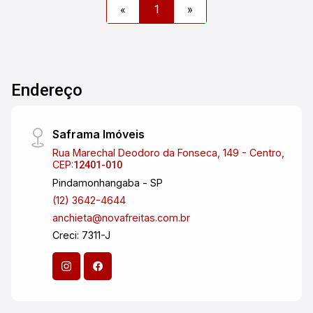
«
1
»
Endereço
Saframa Imóveis
Rua Marechal Deodoro da Fonseca, 149 - Centro,
CEP:
12401-010
Pindamonhangaba - SP
(12) 3642-4644
anchieta@novafreitas.com.br
Creci: 7311-J