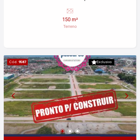
prestações direto com a construtora! Entre em
contato e solicite mais informações.
150 m²
Documentação OK. Escritura definitiva
Terreno
Cód.
9587
Exclusivo