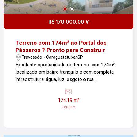
R$ 170.000,00 V
Terreno com 174m² no Portal dos
Pássaros ? Pronto para Construir
Travessão - Caraguatatuba/SP
Excelente oportunidade de terreno com 174m²,
localizado em bairro tranquilo e com completa
infraestrutura: água, luz, esgoto e rua
pavimentada. Próximo à UPA, creche, escola e
com fácil acesso à divisa entre Caraguatatuba e
174.19 m²
São Sebastião. Ideal para quem busca
Terreno
praticidade e boa localização. Entre em contato
para mais informações.