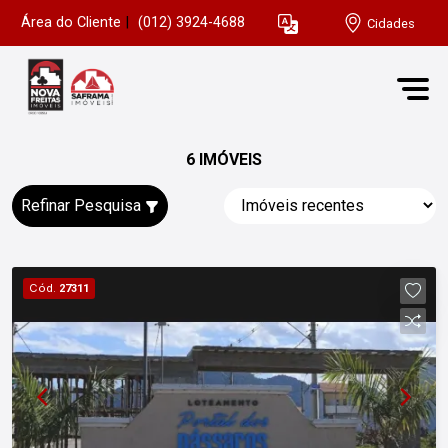
Área do Cliente
|
(012) 3924-4688
Cidades
6 IMÓVEIS
Refinar Pesquisa
Cód.
27311