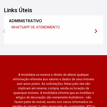
Links Úteis
ADMINISTRATIVO
WHATSAPP DE ATENDIMENTO
A imobiliária se reserva o direito de alterar qualquer
informação referente aos valores e dados de seus imóveis
sem aviso prévio. As solicitações feitas pelo site não
implicam em reserva, compra, venda ou locação de
quaisquer imóveis. A Imobiliária informa que as mobílias e
artigos de decoração são meramente ilustrativos - não
fazem parte do imóvel, exceto nos casos informados no
detalhe do imóvel. O valor anunciado do condomínio, IPTU e