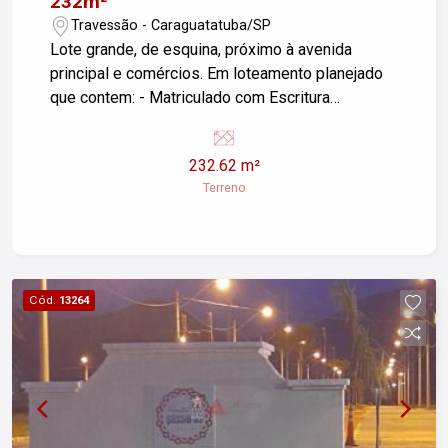
232m²
Travessão - Caraguatatuba/SP
Lote grande, de esquina, próximo à avenida
principal e comércios. Em loteamento planejado
que contem: - Matriculado com Escritura
Definitiva - Muro nas laterais e fundos do
loteamento - Monitoramento por cameras 24h -
232.62 m²
Área de lazer com playground - Ciclo faixas
Terreno
Aceita Financiamento O terreno é plano e tem
aproximadamente 10x25m
Cód.
13264