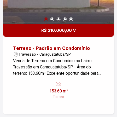
R$ 210.000,00 V
Terreno - Padrão em Condomínio
Travessão - Caraguatatuba/SP
Venda de Terreno em Condomínio no bairro
Travessão em Caraguatatuba/SP - Área do
terreno: 153,60m² Excelente oportunidade para
construir seu negocio, lote misto em um
condomínio tranquilo e seguro. O terreno possui
153.60 m²
uma ótima localização, próximo a comércios,
Terreno
escolas e fácil acesso às principais vias da
cidade. Não perca essa chance, entre em contato
conosco e agende uma visita para conhecer esse