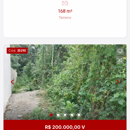
deixe seu sonho para trás coloque em
168 m²
pratica.Proprietário aceita R$110.000,00,e 72
Terreno
parcelas de R$ 1.023,00
Cód.
25293
R$ 200.000,00 V