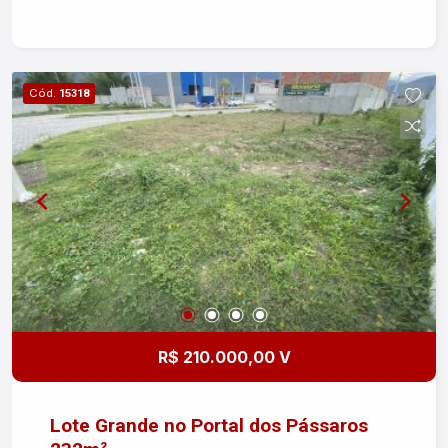
construção de casa de veraneio, investimento ou
moradia!. Características do bairro: - Loteamento
tranquilo e seguro - Infraestrutura completa com
ruas asfaltadas, iluminação pública e rede de
Cód.
15318
água e esgoto - Próximo a belas praias e pontos
turísticos de Caraguatatuba! Entre em contato
para conhecer esse excelente terreno pronto
para realizar o seu sonho de ter uma casa na
praia em Caraguatatuba/SP! Não perca essa
oportunidade única de adquirir um terreno em
uma das regiões mais valorizadas de
Caraguatatuba! Agende agora mesmo com a
Corretora abaixo!
R$ 210.000,00 V
Lote Grande no Portal dos Pássaros