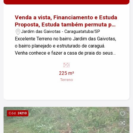
Venda a vista, Financiamento e Estuda
Proposta, Estuda também permuta por
um casa pronta a negociar.
Jardim das Gaivotas - Caraguatatuba/SP
Excelente Terreno no bairro Jardim das Gaivotas,
o bairro planejado e estruturado de caraguá.
Venha conhece e fazer a casa de praia do seus
sonho.
225 m²
Terreno
Cód.
24210