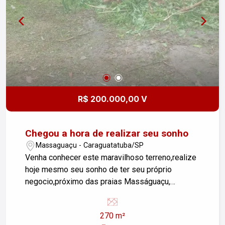
R$ 200.000,00 V
Chegou a hora de realizar seu sonho
Massaguaçu - Caraguatatuba/SP
Venha conhecer este maravilhoso terreno,realize
hoje mesmo seu sonho de ter seu próprio
negocio,próximo das praias Masságuaçu,
Cocanha e Lagoa Azul,escolas,supermercado
UPA 24 horas etc... - Área Terreno 270 M² - 90km
270 m²
Massaguaçu - Localização ótima Entre em