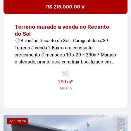
sendo ideal tanto para moradia quanto para
R$ 215.000,00 V
investimento. Entre em contato para mais
informações e agende sua visita.
Terreno murado a venda no Recanto
do Sol
Balneário Recanto do Sol - Caraguatatuba/SP
Terreno à venda ? Bairro em constante
crescimento Dimensões:10 x 29 = 290m² Murado
e aterrado, pronto para construir Localizado em
bairro de grande valorização, ideal para
construção residencial ou comercial. Excelente
290 m²
oportunidade para quem busca investir ou
Terreno
construir em uma região em expansão!
Cód.
25765