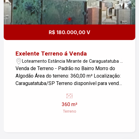
R$ 180.000,00 V
Exelente Terreno á Venda
Loteamento Estância Mirante de Caraguatatuba -
Caraguatatuba/SP
Venda de Terreno - Padrão no Bairro Morro do
Algodão Área do terreno: 360,00 m² Localização:
Caraguatatuba/SP Terreno disponível para venda
em uma localização privilegiada, ideal para
construção de residência ou investimento. A área
360 m²
de 360 m² oferece amplo espaço para
Terreno
desenvolver o projeto dos seus sonhos. Próximo
a comércios, escolas e com fácil acesso às
principais vias da cidade. Para mais informações
ou agendar uma visita, entre em contato!