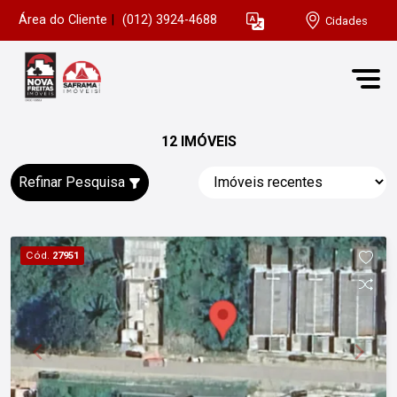
Área do Cliente
|
(012) 3924-4688
Cidades
12 IMÓVEIS
Refinar Pesquisa
Cód.
27951