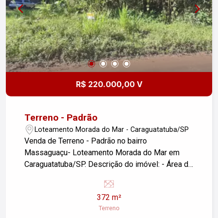
R$ 220.000,00 V
Terreno - Padrão
Loteamento Morada do Mar - Caraguatatuba/SP
Venda de Terreno - Padrão no bairro
Massaguaçu- Loteamento Morada do Mar em
Caraguatatuba/SP. Descrição do imóvel: - Área do
terreno: 372,00m2 - Localização privilegiada no
bairro Loteamento Morada do Mar - Terreno plano
372 m²
e pronto para construir - Próximo a comércios,
Terreno
escolas, restaurantes e praias - Ideal para