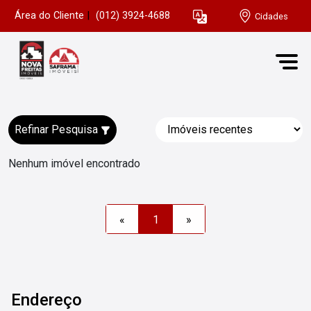
Área do Cliente
|
(012) 3924-4688
Cidades
Refinar Pesquisa
Nenhum imóvel encontrado
«
1
»
Endereço