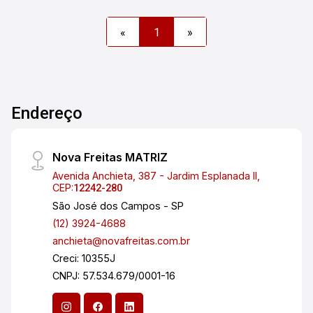
auditório para eventos, acomodando 50 pessoas
, com sala para coffee break, e um espaço
«
1
»
gourmet amplo para confraternizações,
localizado no terceiro andar. Além disso, ainda
oferece comodidade com 10 vagas de
estacionamento, e uma edicula nos fundos. Para
mais informações ou agendar uma visita, entre
Endereço
em contato conosco.
Nova Freitas MATRIZ
Avenida Anchieta, 387 - Jardim Esplanada II,
CEP:
12242-280
São José dos Campos - SP
(12) 3924-4688
anchieta@novafreitas.com.br
Creci: 10355J
CNPJ: 57.534.679/0001-16