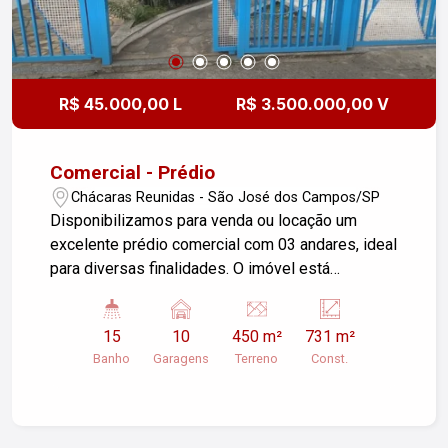
R$ 45.000,00 L
R$ 3.500.000,00 V
Comercial - Prédio
Chácaras Reunidas - São José dos Campos/SP
Disponibilizamos para venda ou locação um
excelente prédio comercial com 03 andares, ideal
para diversas finalidades. O imóvel está
TOTALMENTE MOBILIADO, e conta com uma
infraestrutura completa para atender às suas
15
10
450 m²
731 m²
necessidades empresariais. O prédio possui 17
Banho
Garagens
Terreno
Const.
salas, assim distribuídas: Terréo: Sala ampla de
espera, e mais 05 salas 1º andar: 08 salas 2º
andar: 03 salas São 14 banheiros no total, sendo
2 vestiários. O imovel ainda conta com um