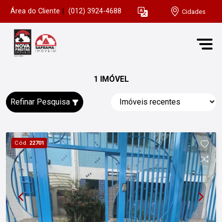
Área do Cliente
|
(012) 3924-4688
Cidades
1 IMÓVEL
Refinar Pesquisa
Cód.
22701