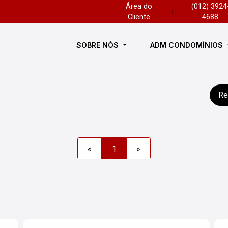
Área do
(012) 3924
|
Cliente
4688
SOBRE NÓS
ADM CONDOMÍNIOS
Re
«
1
»