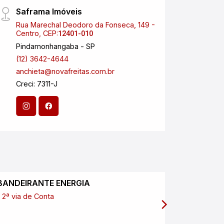
Saframa Imóveis
Nova
Rua Marechal Deodoro da Fonseca, 149 -
Aveni
Centro, CEP:
Esplan
12401-010
Pindamonhangaba - SP
São J
(12) 3642-4644
(12) 
anchieta@novafreitas.com.br
anchi
Creci: 7311-J
Creci
CNPJ:
BANDEIRANTE ENERGIA
SABESP
2ª via de Conta
2ª via de