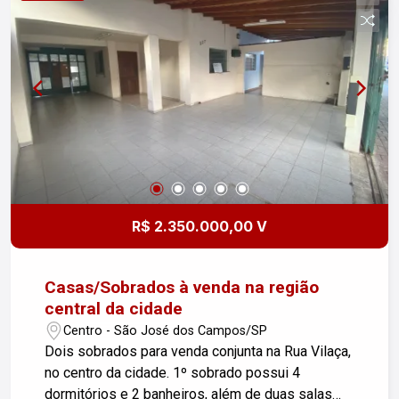
suíte com box blindex Escada de acesso ao
pavimento superior Corredor privativo laterais
para acesso ao quintal todo gramado Edícula com
um quarto #altopadrãosjc
R$ 2.350.000,00 V
Casas/Sobrados à venda na região
central da cidade
Centro - São José dos Campos/SP
Dois sobrados para venda conjunta na Rua Vilaça,
no centro da cidade. 1º sobrado possui 4
dormitórios e 2 banheiros, além de duas salas