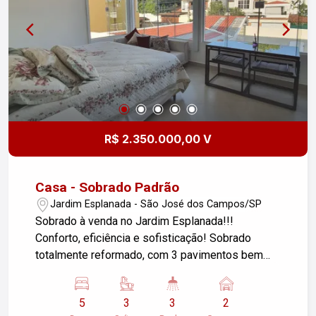
Área de churrasqueira nos fundos, acompanhada
de uma suíte e área de serviço, perfeita para
receber amigos e familiares. Localizado em um
bairro tranquilo e valorizado, este sobrado
combina conforto, funcionalidade e uma
excelente localização. Não perca a chance de
conhecer seu novo lar! #altopadraosjc
R$ 2.350.000,00 V
Casa - Sobrado Padrão
Jardim Esplanada - São José dos Campos/SP
Sobrado à venda no Jardim Esplanada!!!
Conforto, eficiência e sofisticação! Sobrado
totalmente reformado, com 3 pavimentos bem
distribuídos, equipado com sistema de
aquecimento de água via boiler e placas de
5
3
3
2
energia solar, garantindo economia,