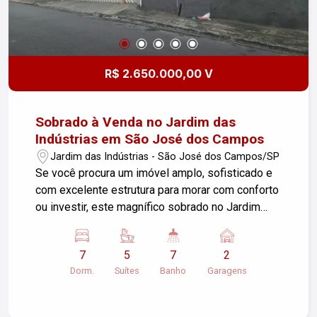
R$ 2.650.000,00 V
Sobrado à Venda no Jardim das
Indústrias em São José dos Campos
Jardim das Indústrias - São José dos Campos/SP
Se você procura um imóvel amplo, sofisticado e
com excelente estrutura para morar com conforto
ou investir, este magnífico sobrado no Jardim
das Indústrias é a escolha ideal. Com 536,50 m²
de terreno e 470 m² de área construída, o imóvel
7
5
7
2
impressiona pelos espaços generosos,
Dorm.
Suítes
Banho
Garagens
excelente distribuição dos ambientes e
acabamentos de qualidade. Piso Superior 3
suítes amplas; Lavabo; Saguão com excelente