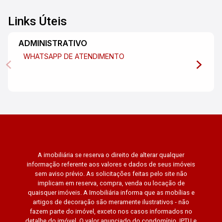
Links Úteis
ADMINISTRATIVO
WHATSAPP DE ATENDIMENTO
A imobiliária se reserva o direito de alterar qualquer
informação referente aos valores e dados de seus imóveis
sem aviso prévio. As solicitações feitas pelo site não
implicam em reserva, compra, venda ou locação de
quaisquer imóveis. A Imobiliária informa que as mobílias e
artigos de decoração são meramente ilustrativos - não
fazem parte do imóvel, exceto nos casos informados no
detalhe do imóvel. O valor anunciado do condomínio, IPTU e