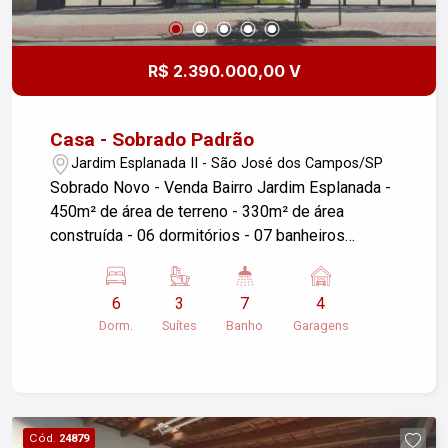
iluminação natural e pronto para morar. Não perca
essa oportunidade de morar com conforto e
qualidade de vida. Agende sua visita e encante-
R$ 2.390.000,00 V
se com seu novo lar! Imobiliária Nova Freitas,
seu sonho começa aqui! #altopadrãosjc
Casa - Sobrado Padrão
Jardim Esplanada II - São José dos Campos/SP
Sobrado Novo - Venda Bairro Jardim Esplanada -
450m² de área de terreno - 330m² de área
construída - 06 dormitórios - 07 banheiros
Excelente sobrado novo com acabamento de alto
padrão conclui uma arquitetura moderna e
6
3
7
4
funcional, localização privilegiada! 1ª Pavimento
Dorm.
Suítes
Banho
Garagens
com: 03 suítes amplas com piso porcelanato Ar
condicionado Sala ampla em 3 ambientes sala de
estar, jantar e de TV Ar Condicionado Lavabo
Cozinha com armários planejados e integrada a
sala Área de serviço Despensa Banheiro social e
Cód.
24879