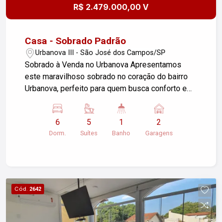
R$ 2.479.000,00 V
Casa - Sobrado Padrão
Urbanova III - São José dos Campos/SP
Sobrado à Venda no Urbanova Apresentamos
este maravilhoso sobrado no coração do bairro
Urbanova, perfeito para quem busca conforto e
espaço. Com 360 m² de área construída, esta
residência oferece: 6 dormitórios, sendo 5
6
5
1
2
suítes, ideal para famílias grandes ou hóspedes.
Dorm.
Suítes
Banho
Garagens
Ampla sala de estar com lareira, perfeita para
momentos aconchegantes. Cozinha e copa
totalmente equipadas, incluindo fogão, coifa,
forno, lava-louças e geladeira, tornando o dia a
dia mais prático e agradável. Um sotão
Cód.
2642
aconchegante, com uma suíte e closet, além de
dois ambientes versáteis que podem ser usados
como escritório, sala de TV ou brinquedoteca.