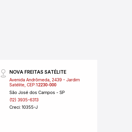
NOVA FREITAS SATÉLITE
Safr
Avenida Andrômeda, 2439 - Jardim
Rua M
Satélite, CEP:
Centr
12230-000
São José dos Campos - SP
Pinda
(12) 3935-6313
(12) 
Creci: 10355-J
anchi
Creci: