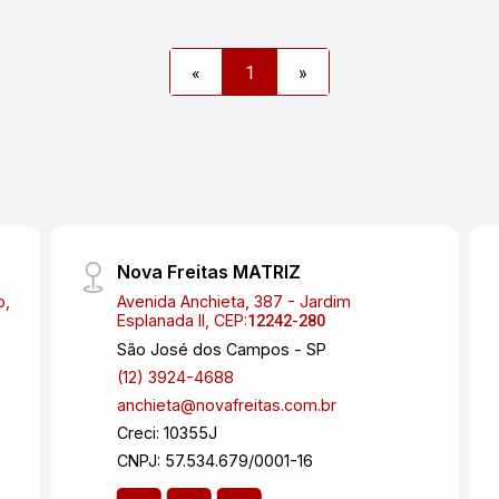
Pindamonhangaba/SP. Próxima a
comércios locais, escolas e vias de
transporte, você terá tudo o que precisa
«
1
»
ao seu alcance. Não perca a
oportunidade de adquirir esta bela casa
na Vila Suiça! Para mais informações
ou agendar uma visita, entre em contato
conosco! Aproveite essa chance única
de ter um lar acolhedor e confortável na
encantadora Vila Suiça, em
Nova Freitas MATRIZ
Pindamonhangaba/SP. Não deixe essa
o,
Avenida Anchieta, 387 - Jardim
oportunidade passar!
Esplanada II, CEP:
12242-280
São José dos Campos - SP
(12) 3924-4688
anchieta@novafreitas.com.br
Creci: 10355J
CNPJ: 57.534.679/0001-16