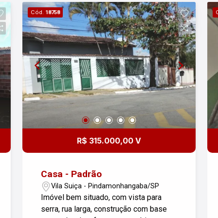
Praticidade para o dia a dia. - Cozinha:
Cód.
18758
Espaço funcional para preparar suas
refeições favoritas. - Quintal: Um amplo
quintal de 5x7m, ideal para lazer,
jardinagem ou até mesmo um espaço
para pets. - Garagem: 2 vagas
descobertas com 5,50m de recuo,
proporcionando comodidade e
segurança. Dados do Imóvel: - Área
construída: 75,00 m² - Área do terreno:
100,00 m² - Aceita financiamento
Aproveite essa oportunidade de
R$ 315.000,00 V
adquirir um sobrado em uma
localização tranquila e em plena
expansão. Não perca tempo, agende
Casa - Padrão
sua visita e venha conhecer sua nova
Vila Suiça - Pindamonhangaba/SP
casa!
Imóvel bem situado, com vista para
serra, rua larga, construção com base