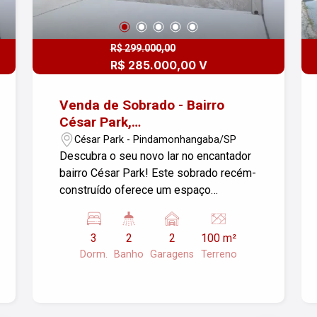
R$ 299.000,00
R$ 285.000,00 V
Venda de Sobrado - Bairro
César Park,
Pindamonhangaba/SP
César Park - Pindamonhangaba/SP
Descubra o seu novo lar no encantador
bairro César Park! Este sobrado recém-
construído oferece um espaço
aconchegante e moderno, ideal para
você e sua família. Características do
3
2
2
100 m²
Imóvel: - Sala de Estar: Ambiente amplo
Dorm.
Banho
Garagens
Terreno
e iluminado, perfeito para momentos de
relaxamento e convivência. - 3
Dormitórios: Quartos confortáveis para
descanso e privacidade. - 2 Banheiros: