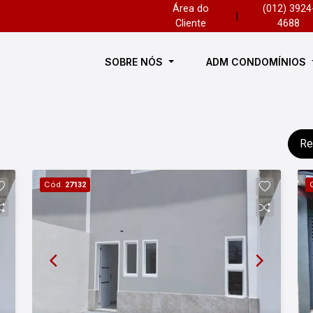
Área do
(012) 3924
|
Cliente
4688
SOBRE NÓS
ADM CONDOMÍNIOS
Re
Cód.
27132