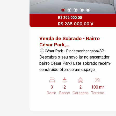
R$ 299.000,00
R$ 285.000,00 V
Venda de Sobrado - Bairro
César Park,
Pindamonhangaba/SP
César Park - Pindamonhangaba/SP
Descubra o seu novo lar no encantador
bairro César Park! Este sobrado recém-
construído oferece um espaço
aconchegante e moderno, ideal para
você e sua família. Características do
3
2
2
100 m²
Imóvel: - Sala de Estar: Ambiente amplo
Dorm.
Banho
Garagens
Terreno
e iluminado, perfeito para momentos de
relaxamento e convivência. - 3
Dormitórios: Quartos confortáveis para
descanso e privacidade. - 2 Banheiros: