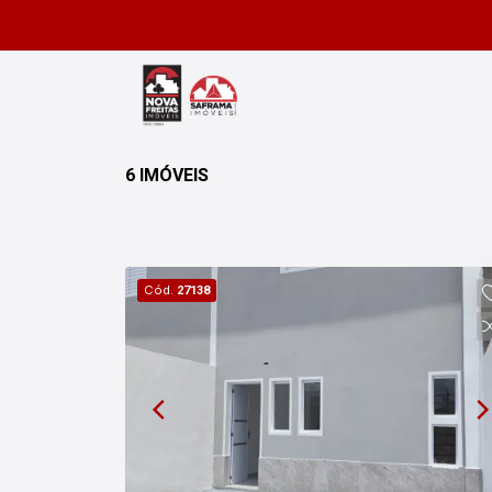
6 IMÓVEIS
Cód.
27138