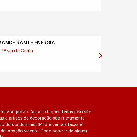
BANDEIRANTE ENERGIA
SABESP
2ª via de Conta
2ª via de
 aviso prévio. As solicitações feitas pelo site
lias e artigos de decoração são meramente
ado do condomínio, IPTU e demais taxas é
da locação vigente. Pode ocorrer de algum