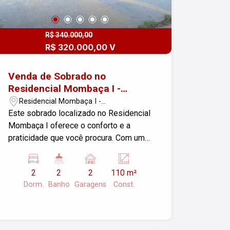
R$ 340.000,00
R$ 320.000,00 V
Venda de Sobrado no
Residencial Mombaça I -
Pindamonhangaba/SP
Residencial Mombaça I -
Pindamonhangaba/SP
Este sobrado localizado no Residencial
Mombaça I oferece o conforto e a
praticidade que você procura. Com uma
área construída de 110,00 m², a casa
conta com: Sala de estar ampla e
2
2
2
110 m²
arejada, perfeita para momentos de
Dorm.
Banho
Garagens
Const.
lazer em família e com amigos. 2
dormitórios aconchegantes, ideais para
descansar após um longo dia. 2
banheiros, garantindo comodidade para