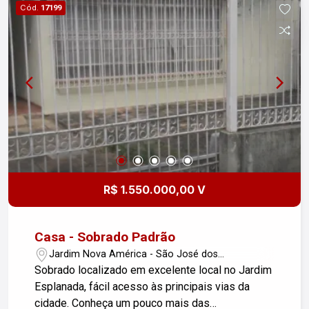
Cód.
17199
Não perca a chance de investir em um espaço
que pode levar seu negócio ao próximo nível.
Para mais informações e agendamento de
visitas, entre em contato!
R$ 1.550.000,00 V
Casa - Sobrado Padrão
Jardim Nova América - São José dos
Campos/SP
Sobrado localizado em excelente local no Jardim
Esplanada, fácil acesso às principais vias da
cidade. Conheça um pouco mais das