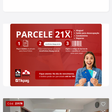
mosqueteira e infra para ar-condicionado Suíte
master com closet Sala bem iluminada com pé
direito duplo Ambientes integrados Home office
com entrada independente no térreo
Lavabo/banheiro Despensa Área de serviço Área
gourmet com churrasqueira e banheiro exclusivo
Garagem coberta para 2 carros Quintal
Aquecimento solar da água Condomínio Vereda
dos Campos - um condomínio completo, com
segurança e lazer, bem perto da Dutra:
Condomínio fechado Segurança 24h Portaria com
reconhecimento facial Área verde com trilha para
caminhada Quadras poliesportivas Academia ao
ar livre Pista para bicicross Salão de festas
Topografia extremamente plana Vista para a Serra
da Mantiqueira Fácil acesso à Rod. Pres. Dutra
Imobiliária Nova Freitas, seu sonho começa aqui!
Cód.
23978