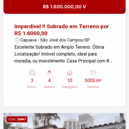
completo e a versatilidade deste imóvel podem
R$ 1.600.000,00 V
agendar uma visita
Imperdivel !! Sobrado em Terreno por
R$ 1.6000,00
Capuava - São José dos Campos/SP
Excelente Sobrado em Amplo Terreno. Ótima
Localização! Imóvel completo, ideal para
moradia, ou investimento. Casa Principal com 80
m² Salão de Festas com 240 m² Casa do Caseiro
com 40 m² Sobrado com elevador PCD
3
4
10
5000 m²
(acessibilidade garantida) Energia solar Área
Dorm.
Banho
Garagens
Terreno
externa com excelente estrutura: Piscina Área de
lazer coberta Salão com banheiros e cozinha de
apoio Poço artesiano Árvores frutíferas
Localização privilegiada, após a Embraer,
próximo à Rodovia Carvalho Pinto, com fácil
Cód.
26847
acesso. Ideal para quem busca espaço, conforto