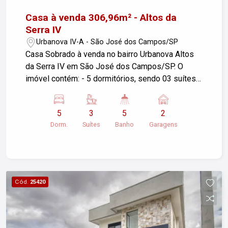
Imobiliária Nova Freitas, seu sonho começa aqui!
Casa à venda 306,96m² - Altos da
Serra IV
Urbanova IV-A - São José dos Campos/SP
Casa Sobrado à venda no bairro Urbanova Altos
da Serra IV em São José dos Campos/SP. O
imóvel contém: - 5 dormitórios, sendo 03 suítes
e 5 banheiros - 2 garagens - 2 salas - Cozinha e
área de serviço - Lazer: Quadras de futebol,
5
3
5
2
voley, parque, academia ao ar livre - Área
Dorm.
Suítes
Banho
Garagens
construída: 306,96 m² - Área do terreno: 250,00
m² Se precisar de mais informações ou detalhes,
fique à vontade para perguntar!
Cód.
25420