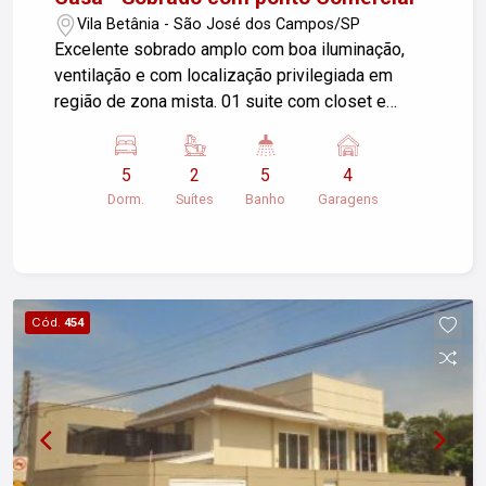
Vila Betânia - São José dos Campos/SP
Excelente sobrado amplo com boa iluminação,
ventilação e com localização privilegiada em
região de zona mista. 01 suite com closet e
escritório. 01 suite com hidromassagem. Ar
condicionado novos nos 3 dormitórios Parte
5
2
5
4
elétrica toda nova. Fundos: área de lazer com
Dorm.
Suítes
Banho
Garagens
churrasqueira, quarto com wc Aceita permuta por
apartamento na região, Vila Adyanna, Vila Ema ,
Vila Betânia até R 600.000,00.
Cód.
454