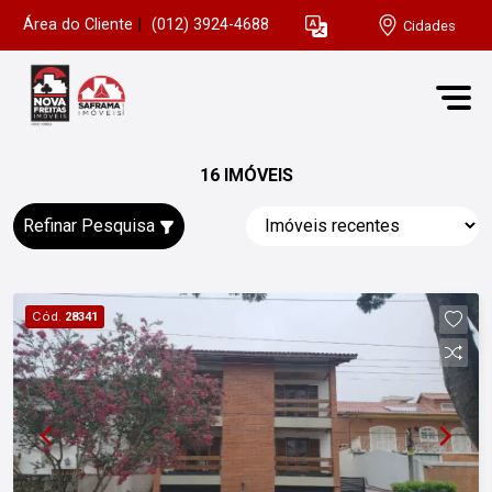
Área do Cliente
|
(012) 3924-4688
Cidades
16 IMÓVEIS
Refinar Pesquisa
Cód.
28341