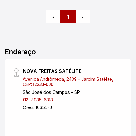
cozinha com armários planejados, área de
serviço, 03 banheiros, aquecimento solar, piso
«
1
»
das salas, cozinha e banheiro em
porcelanato/cerâmica, lareira, sauna, piscina
(6x3), área gourmet com churrasqueira, porão
(14x2x1,75), 04 vagas de garagem coberta,
interfone e portão eletrônico.
Endereço
NOVA FREITAS SATÉLITE
Avenida Andrômeda, 2439 - Jardim Satélite,
CEP:
12230-000
São José dos Campos - SP
(12) 3935-6313
Creci: 10355-J