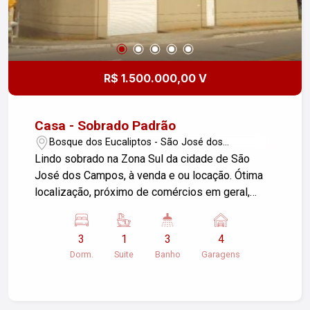
R$ 1.500.000,00 V
Casa - Sobrado Padrão
Bosque dos Eucaliptos - São José dos
Campos/SP
Lindo sobrado na Zona Sul da cidade de São
José dos Campos, à venda e ou locação. Ótima
localização, próximo de comércios em geral,
cartório, posto de gasolina, igrejas, escolas
dentre outras facilidades além de fácil acesso as
3
1
3
4
principais vias e avenidas da cidade. Sobrado
Dorm.
Suite
Banho
Garagens
com 310m² de área do terreno sendo 400m² de
área construída, distribuídos em 03 dormitórios
sendo 01 suíte com banheira dupla e closet, piso
laminado, são 10 salas e 01 sala de estar e jantar,