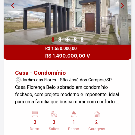
R$ 1.550.000,00
R$ 1.490.000,00 V
Casa - Condomínio
Jardim das Flores - São José dos Campos/SP
Casa Florença Belo sobrado em condomínio
fechado, com projeto moderno e imponente, ideal
para uma família que busca morar com conforto e
segurança sem abdicar dos momentos de lazer.
Seguem as características da casa: Área do
3
3
1
2
terreno: 250m² Área construída: 230m² 3 suítes
Dorm.
Suítes
Banho
Garagens
com varanda, persianas automáticas, tela