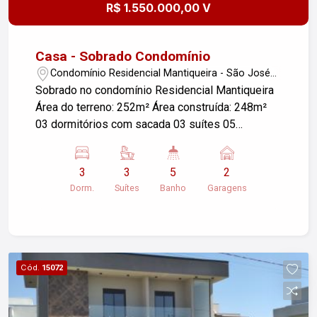
R$ 1.550.000,00 V
Casa - Sobrado Condomínio
Condomínio Residencial Mantiqueira - São José
dos Campos/SP
Sobrado no condomínio Residencial Mantiqueira
Área do terreno: 252m² Área construída: 248m²
03 dormitórios com sacada 03 suítes 05
banheiros Armários Piso porcelanato 02 vagas
de garagem Portaria Interfone Pé direito duplo
3
3
5
2
Área de serviço Depósito Jardim de Inverno
Dorm.
Suítes
Banho
Garagens
Lavabo Piscina Condomínio compondo por:
Quadra Beach Tenis Mini mercado Confiram!
Ótima oportunidade!
Cód.
15072