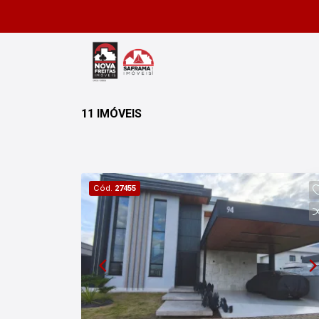
11 IMÓVEIS
Cód.
27455