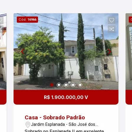
Cód.
16966
R$ 1.900.000,00 V
Casa - Sobrado Padrão
Jardim Esplanada - São José dos
Campos/SP
Sobrado no Esplanada II em excelente