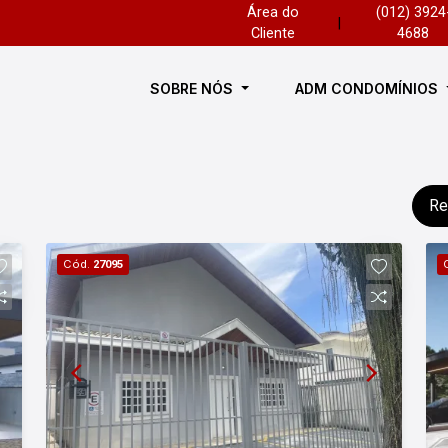
Área do
(012) 3924
|
Cliente
4688
SOBRE NÓS
ADM CONDOMÍNIOS
Re
Cód.
27095