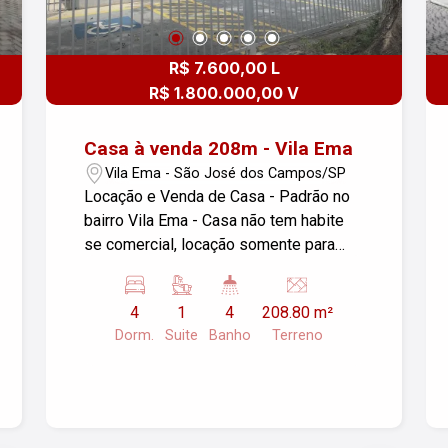
R$ 7.600,00 L
R$ 1.800.000,00 V
Casa à venda 208m - Vila Ema
Vila Ema - São José dos Campos/SP
Locação e Venda de Casa - Padrão no
bairro Vila Ema - Casa não tem habite
se comercial, locação somente para
residencia - Dormitórios: 04, sendo 01
suíte - Banheiro: 04 - Lavabo - Sala: 03 -
4
1
4
208.80 m²
Área de serviço - Cozinha - Ar
Dorm.
Suite
Banho
Terreno
condicionado: 03 - Garagens: 00 - Área
Construída: 135,30 m² - Área do
Terreno: 208,80 m² - Localização: São
José dos Campos/SP Para mais
informações ou agendar uma visita,