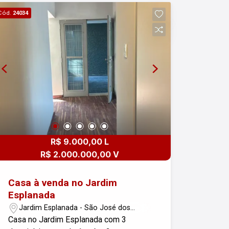
Ambientes integrados, modernos e
Cód.
24034
funcionais Cozinha, sala,quartos com
ótimo acabamento! Condomínio com
infraestrutura completa, segurança 24h.
R$ 9.000,00 L
R$ 2.000.000,00 V
Casa à venda no Jardim
Esplanada
Jardim Esplanada - São José dos
Campos/SP
Casa no Jardim Esplanada com 3