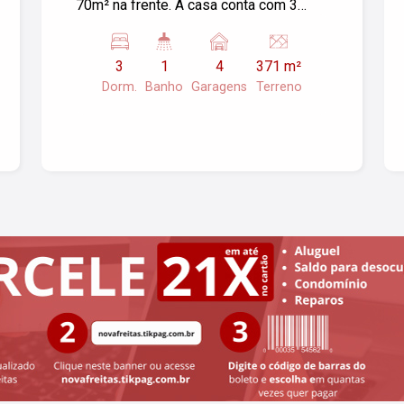
70m² na frente. A casa conta com 3
dormitórios, um banheiro e um
espaçoso e excelente quintal nos
3
1
4
371 m²
fundos, contando com uma área de
Dorm.
Banho
Garagens
Terreno
serviço ampla e coberta.