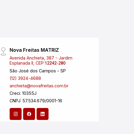
Nova Freitas MATRIZ
Nova 
Avenida Anchieta, 387 - Jardim
Aveni
Esplanada II, CEP:
CEP:
12242-280
1
São José dos Campos - SP
Carag
(12) 3924-4688
(12) 
anchieta@novafreitas.com.br
anchi
Creci: 10355J
Creci
CNPJ: 57.534.679/0001-16