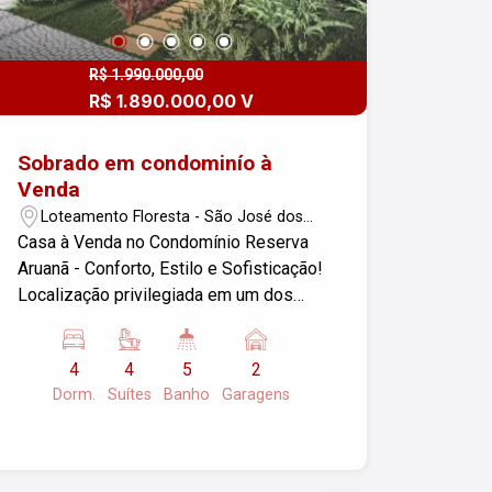
R$ 1.990.000,00
R$ 1.890.000,00 V
Sobrado em condominío à
Venda
Loteamento Floresta - São José dos
Campos/SP
Casa à Venda no Condomínio Reserva
Aruanã - Conforto, Estilo e Sofisticação!
Localização privilegiada em um dos
condomínios mais desejados da
cidade! Casa em construção: Área
4
4
5
2
construída: 250m² 4 suítes amplas, com
Dorm.
Suítes
Banho
Garagens
excelente iluminação natural
Acabamento de alto padrão, com
porcelanato em toda a casa Piscina,
ideal para lazer e relaxamento