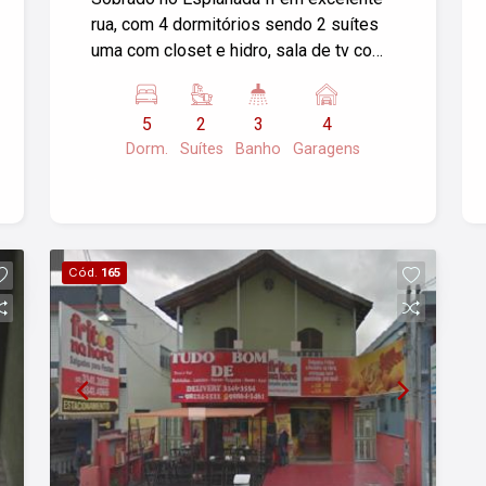
rua, com 4 dormitórios sendo 2 suítes
uma com closet e hidro, sala de tv com
wc, 2 salas, cozinha planejada, área
gourmet, edicula completa, pomar,
5
2
3
4
jardim com frente, 4 garagem coberta
Dorm.
Suítes
Banho
Garagens
Cód.
165