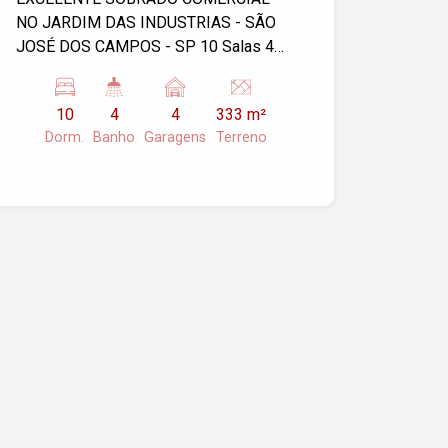
NO JARDIM DAS INDUSTRIAS - SÃO
JOSÉ DOS CAMPOS - SP 10 Salas 4
Wcs Ar condicionado 4 Vagas Com
Habite se Comercial Confira e agende
10
4
4
333 m²
sua visita!!!
Dorm.
Banho
Garagens
Terreno