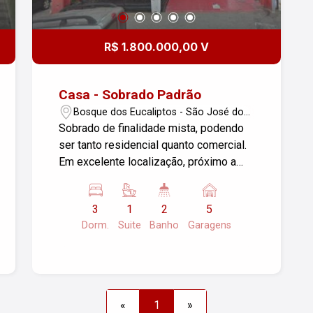
R$ 1.800.000,00 V
Casa - Sobrado Padrão
Bosque dos Eucaliptos - São José dos
Campos/SP
Sobrado de finalidade mista, podendo
ser tanto residencial quanto comercial.
Em excelente localização, próximo a
comércios em geral, escolas, igrejas.
Situado na principal avenida do bairro,
3
1
2
5
com grande movimentação, fácil
Dorm.
Suite
Banho
Garagens
acesso principais vias. Possui 325m²,
distribuídos da seguinte forma: 03
dormitórios sendo 01 suíte, sala
cozinha, banheiro, 05 vagas de garagem
rotativas. Confira essa oportunidade!!!
«
1
»