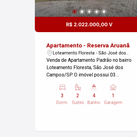
R$ 2.022.000,00 V
Apartamento - Reserva Aruanã
Loteamento Floresta - São José dos
Campos/SP
Venda de Apartamento Padrão no bairro
Loteamento Floresta, São José dos
Campos/SP. O imóvel possui 03
dormitórios e 01 garagem, com uma
área útil de 237,00 m². Essa é uma
3
2
4
1
ótima oportunidade para quem busca
Dorm.
Suítes
Banho
Garagem
conforto e espaço em uma localização
tranquila. Se precisar de mais
informações ou detalhes sobre o
imóvel, fique à vontade para perguntar!