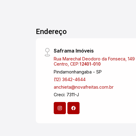
Estamos à disposição para ajudar você
#altopadraosjc
a encontrar o seu novo lar! Telefone:
(12) 3924-4688
Endereço
Saframa Imóveis
Rua Marechal Deodoro da Fonseca, 149 
Centro, CEP:
12401-010
Pindamonhangaba - SP
(12) 3642-4644
anchieta@novafreitas.com.br
Creci: 7311-J