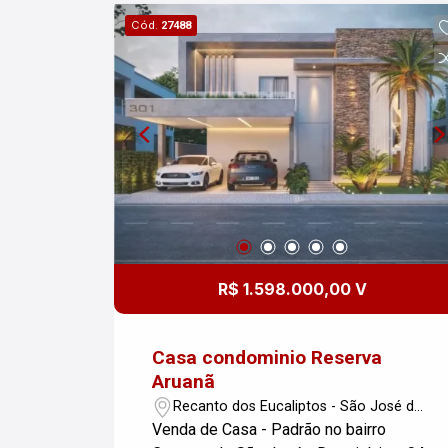
para quem busca espaço e conforto em
Cód.
27488
um dos melhores bairros da cidade.
Para mais informações ou agendar uma
visita, entre em contato!
R$ 1.598.000,00 V
Casa condominio Reserva
Aruanã
Recanto dos Eucaliptos - São José dos
Campos/SP
Venda de Casa - Padrão no bairro