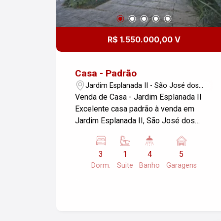
R$ 1.550.000,00 V
Casa - Padrão
Jardim Esplanada II - São José dos
Campos/SP
Venda de Casa - Jardim Esplanada II
Excelente casa padrão à venda em
Jardim Esplanada II, São José dos
Campos/SP. - Dormitórios: 03
planejados, sendo 01 suíte - Banheiro:
3
1
4
5
04 planejados - Sala: 03 - Lazer:
Dorm.
Suite
Banho
Garagens
Churrasqueira, forno para pizza, quintal
e muito espaço com entrada nas duas
laterais da casa - Garagens: 05 - Área
Construída: 400,00 m² - Área do
Terreno: 450,00 m² Ótima oportunidade