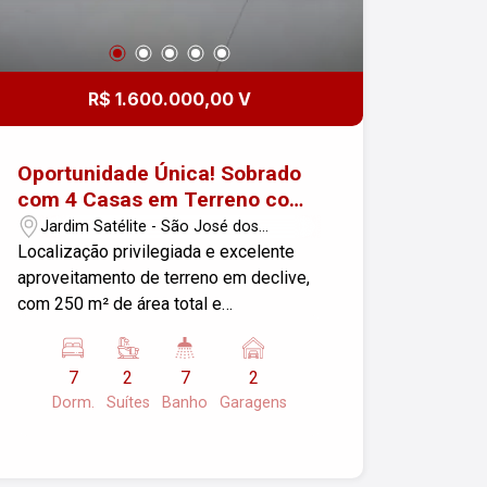
R$ 1.600.000,00 V
Oportunidade Única! Sobrado
com 4 Casas em Terreno com
Declive, Ideal para
Jardim Satélite - São José dos
Investimento ou Moradia em
Campos/SP
Localização privilegiada e excelente
Família!
aproveitamento de terreno em declive,
com 250 m² de área total e
impressionantes 436 m² de área
construída. Imóvel versátil, ideal para
7
2
7
2
investidores que buscam renda com
Dorm.
Suítes
Banho
Garagens
locações ou famílias que desejam
morar perto, mas com privacidade.
Distribuição do Imóvel: Casa Principal
(Casa 1 - Piso superior): 3 quartos