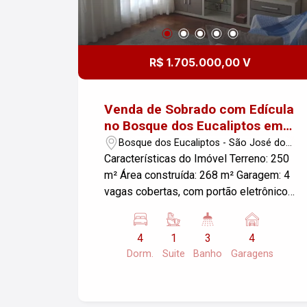
R$ 1.705.000,00 V
Venda de Sobrado com Edícula
no Bosque dos Eucaliptos em
São José dos Campos
Bosque dos Eucaliptos - São José dos
Campos/SP
Características do Imóvel Terreno: 250
m² Área construída: 268 m² Garagem: 4
vagas cobertas, com portão eletrônico
Dormitórios: 4, sendo 1 suíte master
espaçosa com ar-condicionado
4
1
3
4
Banheiros: 3, todos com armários
Dorm.
Suite
Banho
Garagens
planejados e box de vidro Salas: 2
amplas (estar e jantar) com ótima
iluminação natural Cozinha: grande,
equipada com móveis planejados,