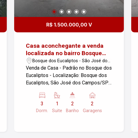
R$ 1.500.000,00 V
Casa aconchegante a venda
localizada no bairro Bosque
dos Eucaliptos
Bosque dos Eucaliptos - São José dos
Campos/SP
Venda de Casa - Padrão no Bosque dos
Eucaliptos - Localização: Bosque dos
Eucaliptos, São José dos Campos/SP -
Dormitórios: 3 - Garagens: 2 - Área
Construída: 215,00 m² - Área do
3
1
2
2
Terreno: 500,00 m² Essa casa oferece
Dorm.
Suite
Banho
Garagens
um amplo espaço, ideal para famílias
que buscam conforto e tranquilidade
em um bairro residencial. Para mais
informações ou agendar uma visita,