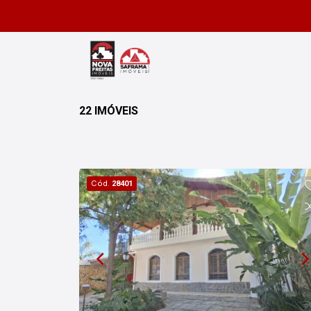
22 IMÓVEIS
Cód.
28401