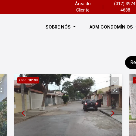
Área do
(012) 3924
|
Cliente
4688
SOBRE NÓS
ADM CONDOMÍNIOS
Re
Cód.
28198