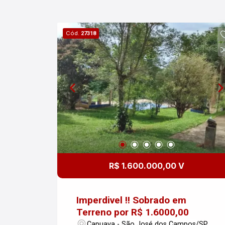
Cód.
27318
R$ 1.600.000,00 V
Imperdivel !! Sobrado em
Terreno por R$ 1.6000,00
Capuava - São José dos Campos/SP