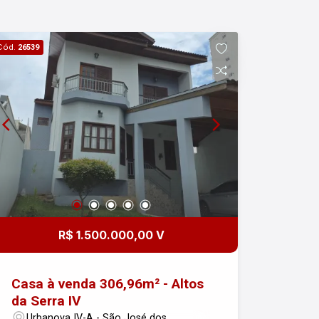
Cód.
26539
R$ 1.500.000,00 V
Casa à venda 306,96m² - Altos
da Serra IV
Urbanova IV-A - São José dos