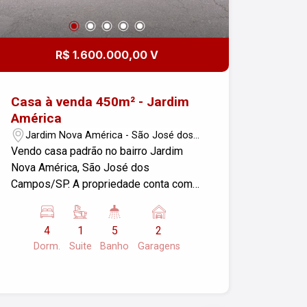
R$ 1.600.000,00 V
Casa à venda 450m² - Jardim
América
Jardim Nova América - São José dos
Campos/SP
Vendo casa padrão no bairro Jardim
Nova América, São José dos
Campos/SP. A propriedade conta com
04 dormitórios e 02 garagens,
oferecendo amplo espaço para sua
4
1
5
2
família. A área construída é de 248,00
Dorm.
Suite
Banho
Garagens
m² e o terreno possui 450,00 m².
Localização tranquila e com fácil
acesso a comércios e serviços. Entre
em contato para mais informações e