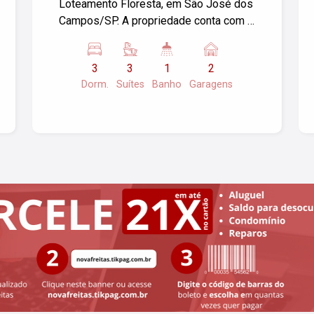
Loteamento Floresta, em São José dos
Campos/SP. A propriedade conta com 3
dormitórios e 2 garagens, oferecendo
amplo espaço para a sua família. A área
3
3
1
2
construída é de 224,00 m² e o terreno
Dorm.
Suítes
Banho
Garagens
possui 250,00 m². Se você está em
busca de um lar confortável e bem
localizado, esta pode ser a
oportunidade ideal. Entre em contato
para mais informações ou para agendar
uma visita. Para mais informações
entre em contato.