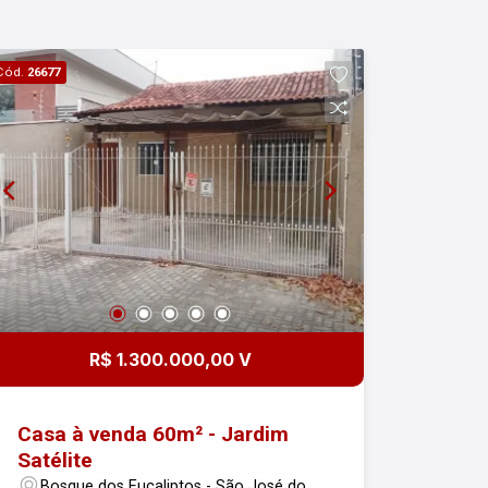
Cód.
26677
R$ 1.300.000,00 V
Casa à venda 60m² - Jardim
Satélite
Bosque dos Eucaliptos - São José dos