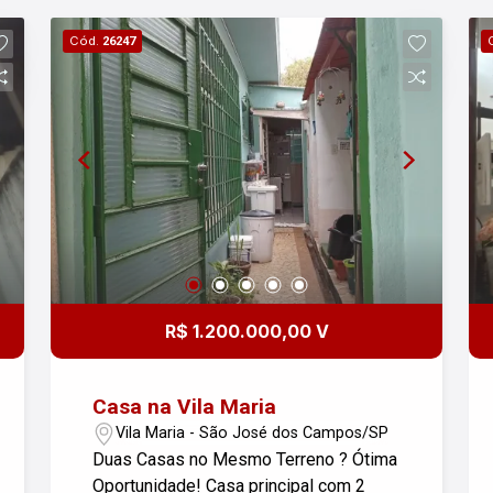
lavanderia, coberta com armários - uma
Cód.
26247
área grande no sótão - Garagem
coberta para 3 veículos paralelos, com
portão automático
R$ 1.200.000,00 V
Casa na Vila Maria
Vila Maria - São José dos Campos/SP
Duas Casas no Mesmo Terreno ? Ótima
Oportunidade! Casa principal com 2