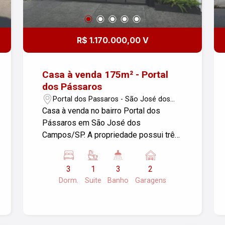
R$ 1.170.000,00 V
Casa à venda 175m² - Portal
dos Pássaros
Portal dos Passaros - São José dos
Campos/SP
Casa à venda no bairro Portal dos
Pássaros em São José dos
Campos/SP. A propriedade possui três
dormitórios, sendo 01 suíte e 03
banheiros, sala com varanda, cozinha e
3
1
3
2
área de serviço, ideal para famílias.
Dorm.
Suite
Banho
Garagens
Conta com duas vagas de garagem,
oferecendo comodidade e segurança. A
área construída é de 175m², enquanto o
terreno tem 240m², proporcionando