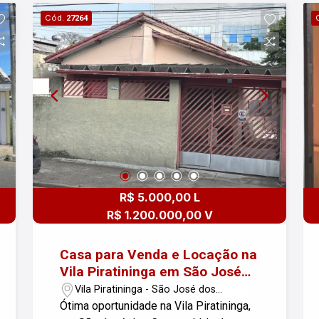
espaço para lazer e jardinagem. Não
Cód.
27264
perca a oportunidade de conhecer este
imóvel!
R$ 5.000,00 L
R$ 1.200.000,00 V
Casa para Venda e Locação na
Vila Piratininga em São José
dos Campos
Vila Piratininga - São José dos
Campos/SP
Ótima oportunidade na Vila Piratininga,