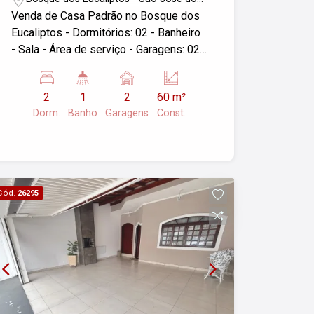
Campos/SP
Venda de Casa Padrão no Bosque dos
Eucaliptos - Dormitórios: 02 - Banheiro
- Sala - Área de serviço - Garagens: 02 -
Área Construída: 60,00 m² - Área do
Terreno: 8x50 m² - Localização: São
2
1
2
60 m²
José dos Campos/SP Se você estiver
Dorm.
Banho
Garagens
Const.
interessado, entre em contato para
mais informações ou agendar uma
visita.
Cód.
26295