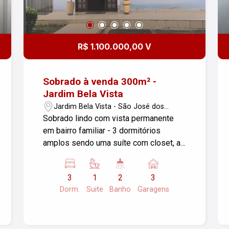
R$ 1.100.000,00 V
Sobrado à venda 300m² -
Jardim Bela Vista
Jardim Bela Vista - São José dos
Campos/SP
Sobrado lindo com vista permanente
em bairro familiar - 3 dormitórios
amplos sendo uma suíte com closet, ar
condicionado e varanda, com piso
porcelanato - 2 banheiros com gabinete
3
1
2
3
e box blindex - 1 lavabo com gabinete -
Dorm.
Suite
Banho
Garagens
sala de estar, sala de TV e sala de
jantar com piso porcelanato - cozinha
com armários, fogão embutido - Área
Gourmet coberta com churrasqueira -