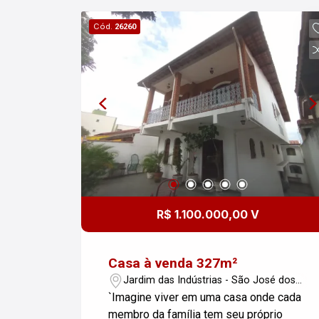
um novo lar, essa pode ser uma
Cód.
26260
excelente oportunidade! Para mais
informações ou agendar uma visita,
entre em contato.
R$ 1.100.000,00 V
Casa à venda 327m²
Jardim das Indústrias - São José dos
Campos/SP
`Imagine viver em uma casa onde cada
membro da família tem seu próprio