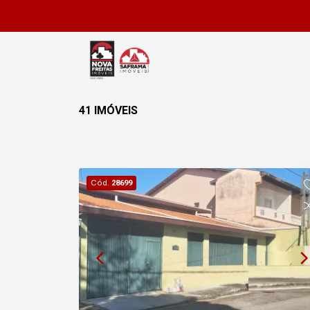
41 IMÓVEIS
Cód.
28699