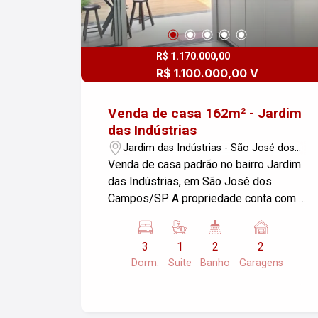
busca uma boa qualidade de vida em
um condomínio tranquilo. Para mais
informações ou agendar uma visita,
entre em contato.
R$ 1.170.000,00
R$ 1.100.000,00 V
Venda de casa 162m² - Jardim
das Indústrias
Jardim das Indústrias - São José dos
Campos/SP
Venda de casa padrão no bairro Jardim
das Indústrias, em São José dos
Campos/SP. A propriedade conta com 3
dormitórios, banheiros e cozinha com
armários planejados, 2 garagens, área
3
1
2
2
construída de 162,00 m² e área de
Dorm.
Suite
Banho
Garagens
terreno de 125,00 m². Possui jardim de
inverno, área gourmet com
churrasqueira, aquecedor solar e portão
eletrônico. Se você está em busca de