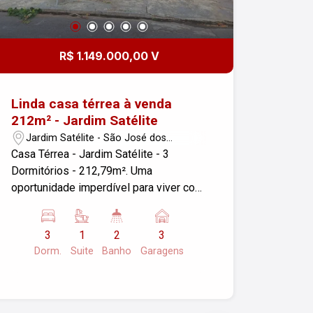
R$ 1.149.000,00 V
Linda casa térrea à venda
212m² - Jardim Satélite
Jardim Satélite - São José dos
Campos/SP
Casa Térrea - Jardim Satélite - 3
Dormitórios - 212,79m². Uma
oportunidade imperdível para viver com
conforto e praticidade! Esta casa está
estrategicamente localizada próximo a
3
1
2
3
comércios, escolas, shoppings,
Dorm.
Suite
Banho
Garagens
supermercados, lojas de conveniência,
além de ter fácil acesso às principais
vias de acesso da cidade. Conheça um
pouco mais das características desta