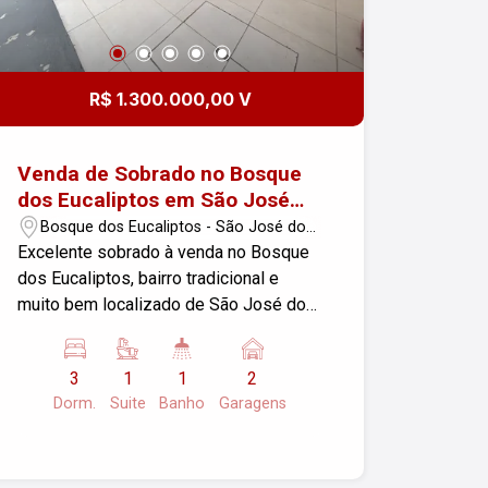
R$ 1.300.000,00 V
Venda de Sobrado no Bosque
dos Eucaliptos em São José
dos Campos
Bosque dos Eucaliptos - São José dos
Campos/SP
Excelente sobrado à venda no Bosque
dos Eucaliptos, bairro tradicional e
muito bem localizado de São José dos
Campos. Com ambientes bem
distribuídos e acabamento de
3
1
1
2
qualidade, esta casa é ideal para quem
Dorm.
Suite
Banho
Garagens
busca conforto, praticidade e um lar
acolhedor para a família. Detalhes do
imóvel: Terreno: 137,50 m² Área
construída: 140,50 m² 2 vagas de