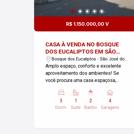
R$ 1.150.000,00 V
CASA À VENDA NO BOSQUE
DOS EUCALIPTOS EM SÃO
JOSÉ DOS CAMPOS - SP
Bosque dos Eucaliptos - São José dos
Campos/SP
Amplo espaço, conforto e excelente
aproveitamento dos ambientes! Se
você procura uma casa espaçosa,
funcional e com ambientes que
atendem perfeitamente às
3
1
2
4
necessidades da família, esta é uma
Dorm.
Suite
Banho
Garagens
excelente oportunidade no Bosque dos
Eucaliptos, em São José dos Campos.
Com 275 m² de área útil em um terreno
de 115 m², o imóvel oferece uma ótima