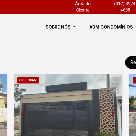
Área do
(012) 3924
|
Cliente
4688
SOBRE NÓS
ADM CONDOMÍNIOS
Re
Cód.
28663