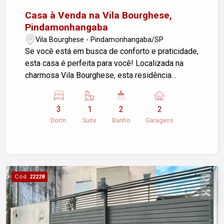
Casa à Venda na Vila Bourghese,
Pindamonhangaba
Vila Bourghese - Pindamonhangaba/SP
Se você está em busca de conforto e praticidade,
esta casa é perfeita para você! Localizada na
charmosa Vila Bourghese, esta residência
oferece tudo o que sua família precisa.
Características do Imóvel: Sala de estar
3
1
2
2
espaçosa, ideal para receber amigos e
Dorm.
Suite
Banho
Garagens
familiares. Sala de jantar acolhedora para
momentos especiais. 3 dormitórios, sendo 1
suíte, proporcionando privacidade e conforto. 2
banheiros modernos e funcionais. Cozinha ampla,
perfeita para preparar deliciosas refeições. 2
Cód.
22228
vagas de garagem, sendo 1 coberta, garantindo
segurança para seus veículos. Aceita
financiamento, facilitando a realização do seu
sonho de casa própria. Não perca a oportunidade