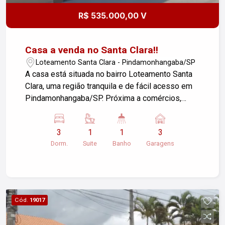
R$ 535.000,00 V
Casa a venda no Santa Clara!!
Loteamento Santa Clara - Pindamonhangaba/SP
A casa está situada no bairro Loteamento Santa
Clara, uma região tranquila e de fácil acesso em
Pindamonhangaba/SP. Próxima a comércios,
escolas, parques e com ótima infraestrutura. Esta
casa é perfeita para quem busca conforto,
3
1
1
3
espaço e qualidade de vida. Com uma área
Dorm.
Suite
Banho
Garagens
construída de 104,41m², ela oferece um ambiente
aconchegante e funcional para toda a família. Ao
entrar na casa, você será recebido por uma sala
ampla e bem iluminada, perfeita para receber
amigos e familiares, cozinha. Os 3 dormitórios
Cód.
19017
sendo 1 suíte são arejados e bem distribuídos,
garantindo privacidade e conforto aos moradores.