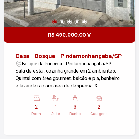
R$ 490.000,00 V
Casa - Bosque - Pindamonhangaba/SP
Bosque da Princesa - Pindamonhangaba/SP
Sala de estar, cozinha grande em 2 ambientes.
Quintal com área gourmet, balcão e pia, banheiro
e lavandeira com área de despensa. 3
dormitórios sendo 1 suíte, cômodos amplos,
banheiros com box e armários. Com um terreno
2
1
3
2
de 252,00m2 e uma área construída de
Dorm.
Suite
Banho
Garagens
226,00m2. Possui garagem coberta para 2 carros.
Obs: Esta sendo terminado obra na área gourmet
e pintura. Agende sua visita!!