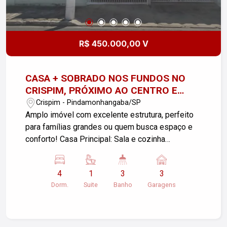
terreno em condomínio. Não perca esta
oportunidade! Agende uma visita e venha
conhecer seu novo lar.
R$ 450.000,00 V
CASA + SOBRADO NOS FUNDOS NO
CRISPIM, PRÓXIMO AO CENTRO E
BOSQUE DA PRINCESA
Crispim - Pindamonhangaba/SP
Amplo imóvel com excelente estrutura, perfeito
para famílias grandes ou quem busca espaço e
conforto! Casa Principal: Sala e cozinha
integradas 2 quartos (sendo 1 suíte) Banheiro
social Sala de TV Sobrado nos fundos: Térreo:
4
1
3
3
cozinha externa, lavanderia, quarto amplo e
Dorm.
Suite
Banho
Garagens
banheiro de serviço Superior: sala espaçosa, 2
quartos, banheiro e terraço Diferenciais: Amplo
quintal Varanda com garagem para 3 carros
Localização tranquila, ideal para quem busca