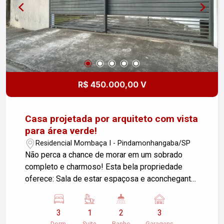
de morar em um dos bairros mais desejados de
Pindamonhangaba. Entre em contato para agendar
uma visita e se encantar com o seu novo lar!
R$ 450.000,00 V
Casa projetada por arquiteto com vista
para área verde!
Residencial Mombaça I - Pindamonhangaba/SP
Não perca a chance de morar em um sobrado
completo e charmoso! Esta bela propriedade
oferece: Sala de estar espaçosa e aconchegante
3 dormitórios, incluindo 1 suíte para seu conforto
2 banheiros modernos Cozinha equipada e
3
1
2
3
funcional Área de serviço conveniente Varanda
Dorm.
Suite
Banho
Garagens