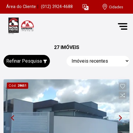
Área do Cliente
|
(012) 3924-4688
Cidades
27 IMÓVEIS
Refinar Pesquisa
Cód.
28651