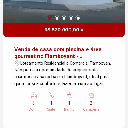
R$ 520.000,00 V
Venda de casa com piscina e área
gourmet no Flamboyant -
Pindamonhangaba/SP
Loteamento Residencial e Comercial Flamboyant
- Pindamonhangaba/SP
Não perca a oportunidade de adquirir esta
charmosa casa no bairro Flamboyant, ideal para
quem busca conforto e lazer em um só lugar.
Com uma área construída de 95 m² e um terreno
de 207 m², esta propriedade é perfeita para a sua
3
1
1
2
família! Características do Imóvel: - Sala de estar
Dorm.
Suite
Banho
Garagens
aconchegante - 3 dormitórios, sendo 1 suíte - 1
banheiro social - Cozinha espaçosa - Área
gourmet para momentos de descontração com