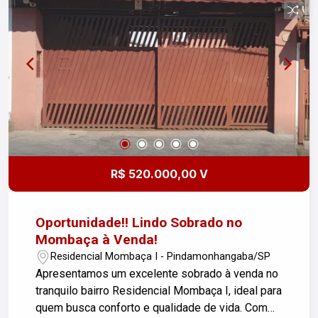
Garagem: 5 vagas, sendo 2 cobertas,
proporcionando segurança e proteção para seus
veículos. - Churrasqueira: Perfeito para os
momentos de lazer e confraternização com
amigos e familiares. Condições de Negociação: -
Estuda permuta, exceto por carro ou terreno. -
Aceita financiamento, facilitando a realização do
seu sonho. Não perca essa oportunidade única
de viver em um dos bairros mais procurados de
Pindamonhangaba! Entre em contato e agende
R$ 520.000,00 V
sua visita.
Oportunidade!! Lindo Sobrado no
Mombaça à Venda!
Residencial Mombaça I - Pindamonhangaba/SP
Apresentamos um excelente sobrado à venda no
tranquilo bairro Residencial Mombaça I, ideal para
quem busca conforto e qualidade de vida. Com