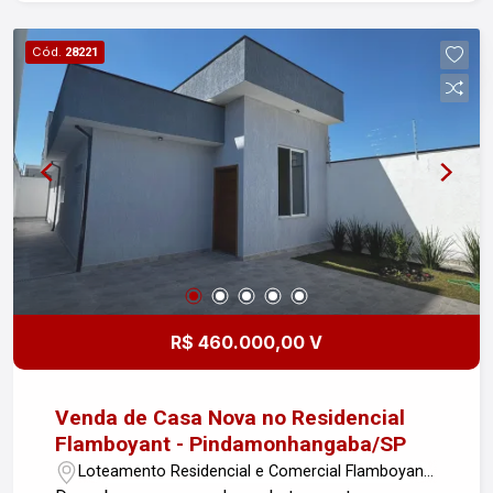
amigos e familiares - Piscina para refrescar-se
nos dias quentes - 2 vagas de garagem
Cód.
28221
descobertas Diferenciais: - Localização
privilegiada em Pindamonhangaba, próximo a
comércios e serviços - Ambientes arejados e
bem iluminados - Aceita propostas e
financiamento Venha conhecer esta oportunidade
única e se encantar com o seu novo lar! Agende
uma visita e faça sua proposta.
R$ 460.000,00 V
Venda de Casa Nova no Residencial
Flamboyant - Pindamonhangaba/SP
Loteamento Residencial e Comercial Flamboyant