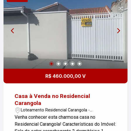
espaço para 3 carros, garantindo segurança e
comodidade. Este sobrado é a escolha perfeita
para quem busca qualidade de vida em um bairro
tranquilo, com fácil acesso a escolas, parques e
comércio local. Agende sua visita e venha se
encantar com este imóvel incrível! Para mais
informações ou para agendar uma visita, entre em
contato conosco. Estamos ansiosos para ajudá-lo
a encontrar seu novo lar.
R$ 460.000,00 V
Casa à Venda no Residencial
Carangola
Loteamento Residencial Carangola -
Pindamonhangaba/SP
Venha conhecer esta charmosa casa no
Residencial Carangola! Características do Imóvel: