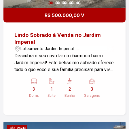
R$ 500.000,00 V
Lindo Sobrado à Venda no Jardim
Imperial
Loteamento Jardim Imperial -
Pindamonhangaba/SP
Descubra o seu novo lar no charmoso bairro
Jardim Imperial! Este belíssimo sobrado oferece
tudo o que você e sua família precisam para viver
com conforto e estilo. Características do Imóvel:
3 dormitórios, sendo 1 suíte espaçosa para o seu
3
1
2
3
descanso e privacidade. Sala de estar ampla,
Dorm.
Suite
Banho
Garagens
perfeita para momentos de lazer e convivência.
Cozinha integrada, ideal para quem adora
cozinhar e receber amigos. Sacada com vista,
proporcionando um espaço extra para relaxar.
Lavanderia prática e funcional. Garagem com
Cód.
24743