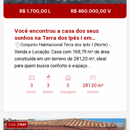
lazer. Não perca a oportunidade de viver em um
lugar que une conforto e praticidade. Agende já
R$ 1.700,00 L
R$ 460.000,00 V
uma visita e venha conhecer seu novo lar!
Você encontrou a casa dos seus
sonhos na Terra dos Ipês I em
Pindamonhangaba!
Conjunto Habitacional Terra dos Ipês I (Norte) -
Pindamonhangaba/SP
Venda e Locação: Casa com 169,79 m² de área
construída em um terreno de 281,20 m², ideal
para quem busca conforto e espaço.
Características do Imóvel: - Sala de Estar:
Ambiente aconchegante e arejado, perfeito para
3
3
5
281.20 m²
momentos em família e recepções. - 3
Dorm.
Banho
Garagens
Terreno
Dormitórios: Quartos amplos e bem iluminados,
garantindo tranquilidade e conforto para todos. -
3 Banheiros: Praticidade para o dia a dia. -
Cozinha: Espaço funcional com boa circulação,
ideal para quem gosta de cozinhar. - Área de
Cód.
27649
Serviço: Comodidade para suas tarefas diárias. -