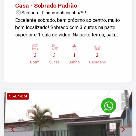
potencial de valorização! Agende sua visita e
Casa - Sobrado Padrão
descubra todo o potencial que este imóvel tem
Santana - Pindamonhangaba/SP
para oferecer. Seu projeto de vida começa aqui!
Excelente sobrado, bem próximo ao centro, muito
bem localizado! Sobrado com 3 suítes na parte
superior e 1 sala de vídeo. Na parte térrea, sala
de estar e jantar, lavabo e cozinha planejada. Nos
fundos, área de serviço, escritório, banheiro e
3
3
1
3
área gourmet completa! Aceita permuta.
Dorm.
Suítes
Banho
Garagens
Cód.
14364