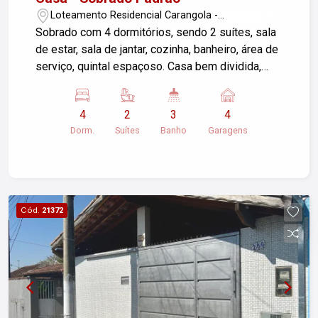
Loteamento Residencial Carangola -
Pindamonhangaba/SP
Sobrado com 4 dormitórios, sendo 2 suítes, sala
de estar, sala de jantar, cozinha, banheiro, área de
serviço, quintal espaçoso. Casa bem dividida,
cômodos claros, piso frio. 4 vagas disponíveis.
Este sobrado no Carangola oferece um ambiente
4
2
3
4
confortável e bem iluminado, ideal para quem
Dorm.
Suítes
Banho
Garagens
busca um lar espaçoso e funcional. Agende uma
visita e conheça esta excelente oportunidade!
Cód.
21372