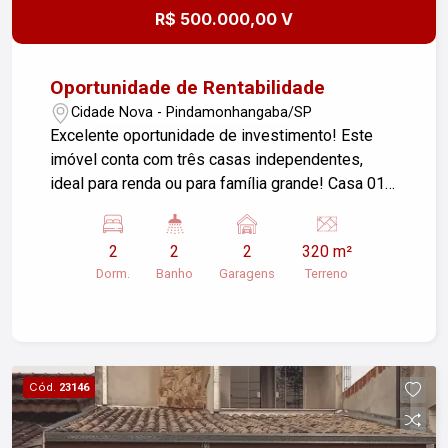
R$ 500.000,00 V
Oportunidade de Rentabilidade
Cidade Nova - Pindamonhangaba/SP
Excelente oportunidade de investimento! Este
imóvel conta com três casas independentes,
ideal para renda ou para família grande! Casa 01:
Sala aconchegante. 1 quarto. Cozinha funcional. 1
banheiro. Lavanderia. Garagem. Casa 02: Cozinha
2
2
2
320 m²
arejada. Sala iluminada. 1 banheiro. 2 quartos.
Dorm.
Banho
Garagens
Terreno
Casa 03: Cozinha ampla. Sala confortável. 1
banheiro. 3 quartos, sendo 1 suíte. Lavanderia.
Não perca a chance de adquirir um imóvel versátil
e com grande potencial! Entre em contato para
mais informações e agende sua visita!
Cód.
23146