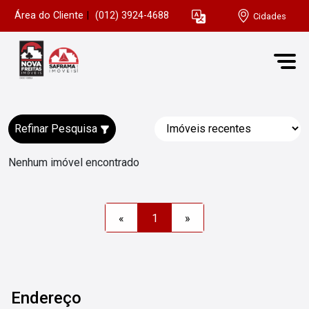
Área do Cliente
|
(012) 3924-4688
Cidades
Refinar Pesquisa
Nenhum imóvel encontrado
«
1
»
Endereço