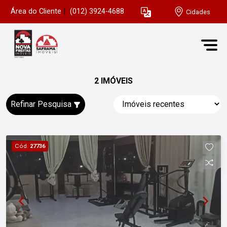
Área do Cliente
|
(012) 3924-4688
Cidades
2 IMÓVEIS
Refinar Pesquisa
Cód.
27736