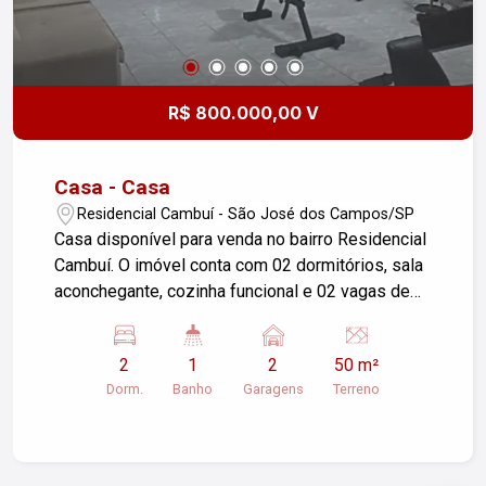
R$ 800.000,00 V
Casa - Casa
Residencial Cambuí - São José dos Campos/SP
Casa disponível para venda no bairro Residencial
Cambuí. O imóvel conta com 02 dormitórios, sala
aconchegante, cozinha funcional e 02 vagas de
garagem, oferecendo praticidade e conforto para
o dia a dia. Ambientes bem distribuídos e
2
1
2
50 m²
arejados, ideal para quem busca um lar tranquilo
Dorm.
Banho
Garagens
Terreno
em uma ótima localização. O bairro Cambuí é
conhecido por sua boa infraestrutura, com fácil
acesso a comércios, serviços e principais vias.
Perfeita para quem busca conforto, praticidade e