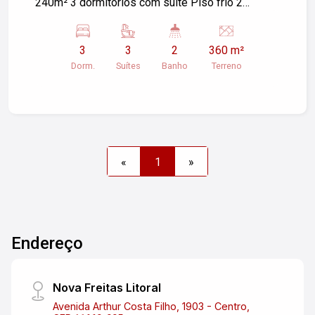
240m² 3 dormitórios com suíte Piso frio 2
banheiros Ótima oportunidade! Confiram
3
3
2
360 m²
Dorm.
Suítes
Banho
Terreno
«
1
»
Endereço
Nova Freitas Litoral
Avenida Arthur Costa Filho, 1903 - Centro,