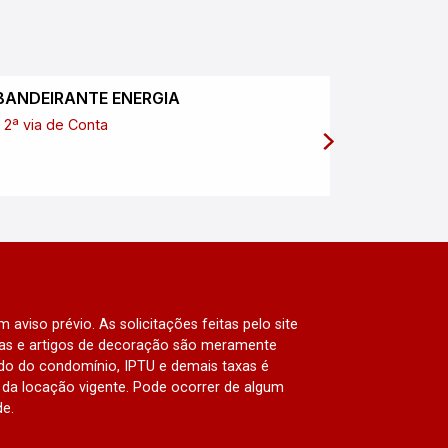
BANDEIRANTE ENERGIA
SABESP
2ª via de Conta
2ª via de
 aviso prévio. As solicitações feitas pelo site
lias e artigos de decoração são meramente
ado do condomínio, IPTU e demais taxas é
da locação vigente. Pode ocorrer de algum
de.