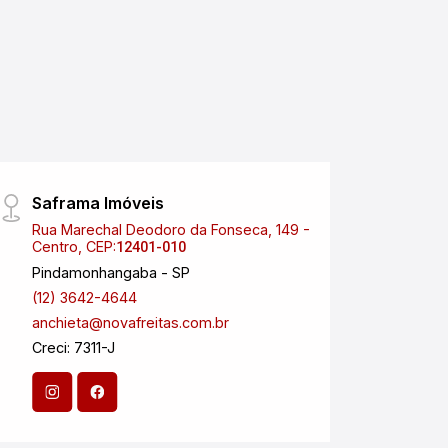
Saframa Imóveis
NOVA
Rua Marechal Deodoro da Fonseca, 149 -
Aveni
Centro, CEP:
Satéli
12401-010
Pindamonhangaba - SP
São J
(12) 3642-4644
(12) 
anchieta@novafreitas.com.br
Creci
Creci: 7311-J