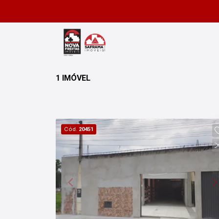
1 IMÓVEL
Cód.
20451