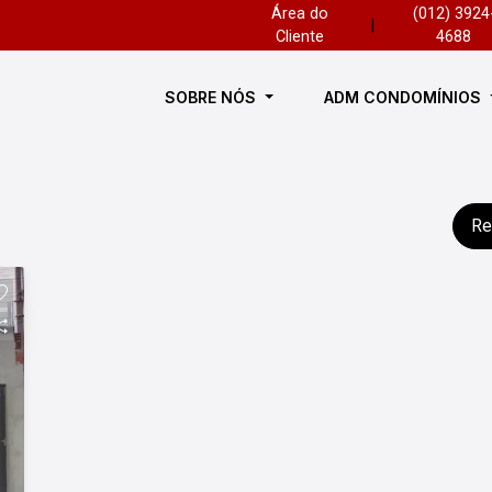
Área do
(012) 3924
|
Cliente
4688
SOBRE NÓS
ADM CONDOMÍNIOS
Re