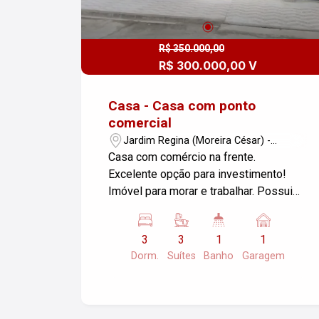
R$ 350.000,00
R$ 300.000,00 V
Casa - Casa com ponto
comercial
Jardim Regina (Moreira César) -
Pindamonhangaba/SP
Casa com comércio na frente.
Excelente opção para investimento!
Imóvel para morar e trabalhar. Possui
sala de estar, cozinha, 3 suítes, 1
banheiro, lavanderia, edícula e garagem.
3
3
1
1
Aceita carro como parte de pagamento.
Dorm.
Suítes
Banho
Garagem
Agende já uma visita!