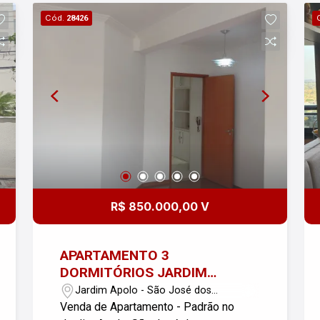
Cód.
28426
R$ 850.000,00 V
APARTAMENTO 3
DORMITÓRIOS JARDIM
APOLLO II SÃO JOSÉ DOS
Jardim Apolo - São José dos
CAMPOS
Campos/SP
Venda de Apartamento - Padrão no