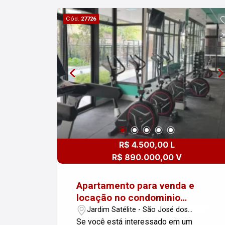
posso fornecer mais informações ou
Cód.
27726
detalhes sobre o apartamento.
R$ 4.500,00 L
R$ 890.000,00 V
Apartamento para venda e
locação no condominio
Wonder
Jardim Satélite - São José dos
Campos/SP
Se você está interessado em um