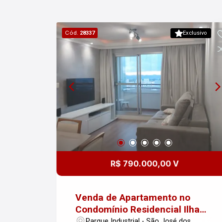
Cód.
28337
Exclusivo
R$ 790.000,00 V
Venda de Apartamento no
Condomínio Residencial Ilha
Bela - Parque Industrial, São
Parque Industrial - São José dos