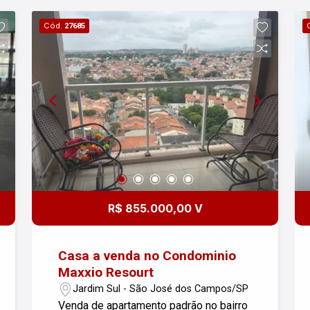
Cód.
27685
R$ 855.000,00 V
Casa a venda no Condominio
Maxxio Resourt
Jardim Sul - São José dos Campos/SP
Venda de apartamento padrão no bairro