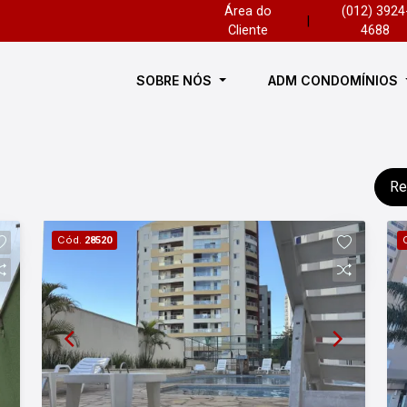
Área do
(012) 3924
|
Cliente
4688
SOBRE NÓS
ADM CONDOMÍNIOS
Re
Cód.
28520