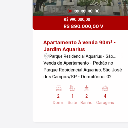
R$ 990.000,00
R$ 890.000,00 V
Apartamento à venda 90m² -
Jardim Aquarius
Parque Residencial Aquarius - São
José dos Campos/SP
Venda de Apartamento - Padrão no
Parque Residencial Aquarius, São José
dos Campos/SP - Dormitórios: 02
planejados, sendo 01 suíte - Banheiro:
02 - Sala: 02 com sacada - Cozinha
2
1
2
4
planejada - Área de serviço - Garagens:
Dorm.
Suite
Banho
Garagens
04 cobertas - Hobby box - Área útil:
90m² - Área de lazer: piscina,
churrasqueira, quadra poliesportiva,
academia, brinquedoteca Este