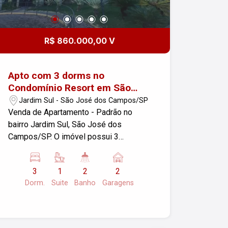
R$ 860.000,00 V
Apto com 3 dorms no
Condomínio Resort em São
José dos Campos, Jardim Sul
Jardim Sul - São José dos Campos/SP
Venda de Apartamento - Padrão no
bairro Jardim Sul, São José dos
Campos/SP. O imóvel possui 3
dormitórios, sendo 1 suíte, varanda, 2
garagens e uma área útil de 90,00 m². O
3
1
2
2
condomínio resort oferece lazer
Dorm.
Suite
Banho
Garagens
completo: Piscina adulto e infantil;
Academia; Salão de festas com
churrasqueira; Salão de Jogos infantil e
adulto; Cinema; Espaço com sauna e