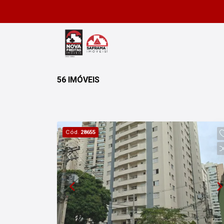
56 IMÓVEIS
Cód.
28655