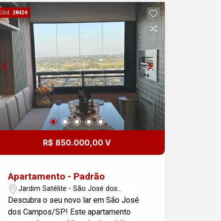
hidromassagem; Pista para caminhada;
Cód.
28424
Área Pet; Brinquedoteca; Sala de
Estudos; Quadra de grama; Salão de
Festas Infantil; Beauty care. Ideal para
quem busca conforto e qualidade de
vida. Aproveite essa oportunidade!
R$ 850.000,00 V
Apartamento - Padrão
Jardim Satélite - São José dos
Campos/SP
Descubra o seu novo lar em São José
dos Campos/SP! Este apartamento