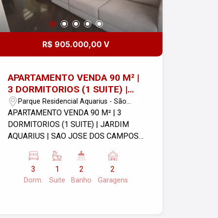
R$ 905.000,00 V
APARTAMENTO VENDA 90 M² |
3 DORMITORIOS (1 SUITE) |
JARDIM AQUARIUS | SAO JOSE
Parque Residencial Aquarius - São
DOS CAMPOS
José dos Campos/SP
APARTAMENTO VENDA 90 M² | 3
DORMITORIOS (1 SUITE) | JARDIM
AQUARIUS | SAO JOSE DOS CAMPOS -
3 Dormitórios, sendo 1 suíte com
planejados e rede de proteção - Sala
3
1
2
2
para 2 ambientes - Sacada envidraçada
Dorm.
Suite
Banho
Garagens
e rede de proteção - Cozinha planejada
- Área de serviço - Banheiro social e da
suíte completos, com box e gabinete -
2 Vagas de garagem cobertas - Hobby