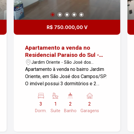
Campos. Próximo a tudo o que você
precisa no seu dia a dia.
R$ 750.000,00 V
Apartamento a venda no
Residencial Paraiso do Sul -
Jardim Oriente
Jardim Oriente - São José dos
Campos/SP
Apartamento à venda no bairro Jardim
Oriente, em São José dos Campos/SP.
O imóvel possui 3 dormitórios e 2
vagas de garagem, com uma área útil
de 77,50m². Se você está buscando um
3
1
2
2
espaço confortável e bem localizado,
Dorm.
Suite
Banho
Garagens
essa pode ser uma ótima opção. Para
mais informações ou agendar uma
visita, entre em contato!