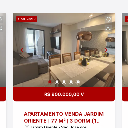
Segurança: Portaria 24h. Aproveite essa
oportunidade em um bairro que oferece
conforto e qualidade de vida!
Cód.
28210
R$ 900.000,00 V
APARTAMENTO VENDA JARDIM
ORIENTE | 77 M² | 3 DORM (1
SUÍTE) | 2 VAGAS | SAO JOSE
Jardim Oriente - São José dos