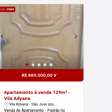
box Condomínio com portaria
Cód.
27669
presencial, hall de entrada, elevadores,
piscinas adulto e infantil, salão de
festas e jogos e brinquedoteca.
Localizado em área nobre de São José
dos Campos. Aqui você está próximo
da Praça Ulisses Guimarães, Colégio
Univap Jardim Aquarius,
supermercados Pão de Açúcar e
Tauste, Fórum Estadual, Carrefour
Hipermercado, Aquarius Center, Sítio
Verde Hortifrut, Pátio das Américas
R$ 880.000,00 V
Mall, Shopping Colinas, entre outros
comércios. Fácil acesso à Rodovia
Presidente Dutra, Anel Viário e demais
Apartamento à venda 129m² -
regiões da cidade. Quer saber mais ou
Vila Adyana
agendar uma visita? Entre em contato!
Vila Adyana - São José dos
Campos/SP
Venda de Apartamento - Padrão no