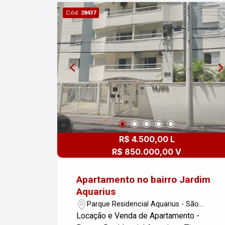
apartamento localizado no Parque
Cód.
28437
Residencial Aquarius oferece conforto
e espaço, ideal para famílias. Com 02
dormitórios, o imóvel conta com uma
ampla área útil de 90m² e possui 04
vagas de garagem, proporcionando
praticidade e comodidade. Se você
está em busca de um novo lar em uma
das áreas mais valorizadas de São
José dos Campos, não perca essa
oportunidade! Para mais informações e
R$ 4.500,00 L
agendar uma visita, entre em contato!
R$ 850.000,00 V
Apartamento no bairro Jardim
Aquarius
Parque Residencial Aquarius - São
José dos Campos/SP
Locação e Venda de Apartamento -