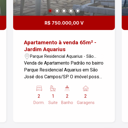
R$ 750.000,00 V
Apartamento à venda 65m² -
Jardim Aquarius
Parque Residencial Aquarius - São
José dos Campos/SP
Venda de Apartamento Padrão no bairro
Parque Residencial Aquarius em São
José dos Campos/SP. O imóvel possui
02 dormitórios, sendo 01 suíte, 02
banheiros e 02 vagas de garagem, com
2
1
2
2
uma área útil de 65m². Aproveite essa
Dorm.
Suite
Banho
Garagens
oportunidade para morar em uma
excelente localização! Para mais
informações, entre em contato.