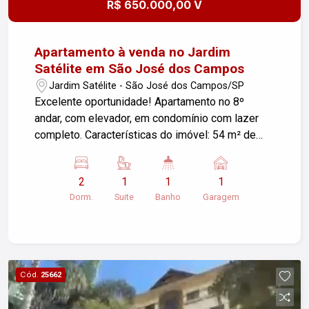
R$ 650.000,00 V
Apartamento à venda no Jardim
Satélite em São José dos Campos
Jardim Satélite - São José dos Campos/SP
Excelente oportunidade! Apartamento no 8º
andar, com elevador, em condomínio com lazer
completo. Características do imóvel: 54 m² de
área útil 1 vaga de garagem coberta 2
dormitórios, sendo 1 suíte Banheiro social Sala
2
1
1
1
bem iluminada Cozinha e área de serviço Varanda
Dorm.
Suite
Banho
Garagem
gourmet Aquecedor a gás instalado Apartamento
no contrapiso, pronto para receber o acabamento
do seu jeito Condomínio com lazer completo:
Piscinas adulto e infantil Churrasqueira e espaço
gourmet Academia Salão de festas Salão de
Cód.
25662
jogos Playground Áreas de convivência e muito
mais Localização privilegiada no Jardim Satélite,