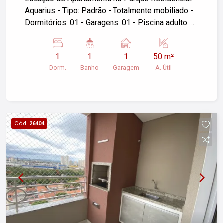
Aquarius - Tipo: Padrão - Totalmente mobiliado -
Dormitórios: 01 - Garagens: 01 - Piscina adulto e
infantil - Churrasqueira - Área útil: 50,00 m² -
Localização: São José dos Campos/SP Para
1
1
1
50 m²
mais informações ou agendar uma visita, entre
Dorm.
Banho
Garagem
A. Útil
em contato!
Cód.
26404