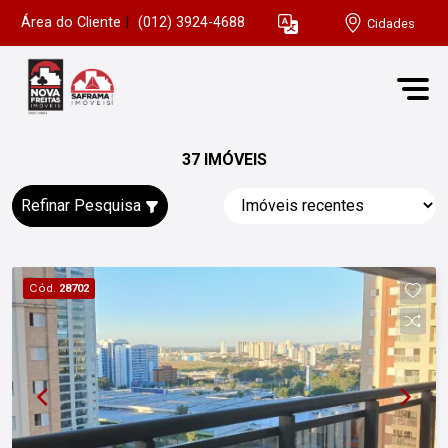
Área do Cliente
|
(012) 3924-4688
Cidades
37 IMÓVEIS
Refinar Pesquisa
Cód.
28702