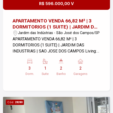
R$ 596.000,00 V
APARTAMENTO VENDA 66,82 M² | 3
DORMITORIOS (1 SUITE) | JARDIM DAS
INDUSTRIAS | SAO JOSE DOS CAMPOS
Jardim das Indústrias - São José dos Campos/SP
APARTAMENTO VENDA 66,82 M² | 3
DORMITORIOS (1 SUITE) | JARDIM DAS
INDUSTRIAS | SAO JOSE DOS CAMPOS Living:
amplas salas de jantar, estar e cozinha integradas
Varanda gourmet Janelas dos dormitórios com
3
1
2
2
persianas integradas Previsão para ar-
Dorm.
Suite
Banho
Garagens
condicionado nos dormitórios Medição
individualizada de água com medidor entregue
Gás natural encanado com medição
individualizada Torneiras com economizador
Instalações sanitárias com sistema de duplo
Cód.
28280
acionamento Lazer extraordinário do térreo ao
rooftop: - Áreas comuns entregues montadas e