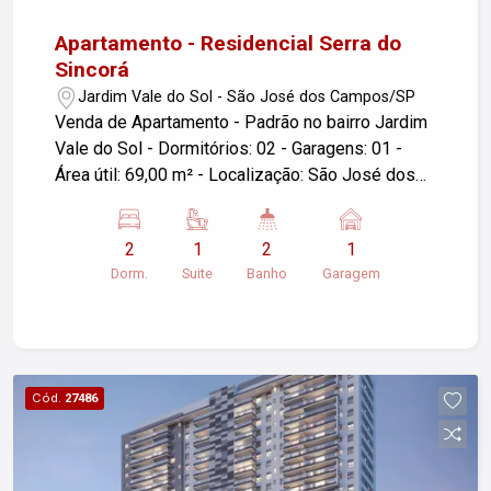
Apartamento - Residencial Serra do
Sincorá
Jardim Vale do Sol - São José dos Campos/SP
Venda de Apartamento - Padrão no bairro Jardim
Vale do Sol - Dormitórios: 02 - Garagens: 01 -
Área útil: 69,00 m² - Localização: São José dos
Campos/SP Se você estiver interessado em
mais informações ou agendar uma visita, não
2
1
2
1
hesite em entrar em contato!
Dorm.
Suite
Banho
Garagem
Cód.
27486