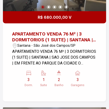
R$ 680.000,00 V
APARTAMENTO VENDA 76 M² | 3
DORMITORIOS (1 SUITE) | SANTANA |
SAO JOSE DOS CAMPOS | EM FRENTE
Santana - São José dos Campos/SP
AO PARQUE DA CIDADE
APARTAMENTO VENDA 76 M² | 3 DORMITORIOS
(1 SUITE) | SANTANA | SAO JOSE DOS CAMPOS
| EM FRENTE AO PARQUE DA CIDADE O
Residencial Parque das Palmeiras é uma
excelente opção de moradia no tradicional e
3
1
2
3
acolhedor bairro de Santana, na Zona Norte de
Dorm.
Suite
Banho
Garagens
São José dos Campos. Localizado na Avenida
Olivo Gomes, o condomínio destaca-se por
oferecer praticidade, conforto e uma excelente
infraestrutura de lazer, sendo ideal tanto para