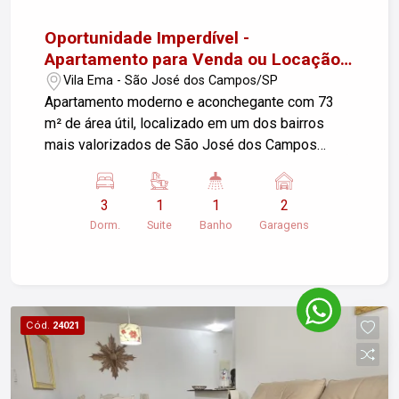
Oportunidade Imperdível -
Apartamento para Venda ou Locação
no Vila Ema em SJC!
Vila Ema - São José dos Campos/SP
Apartamento moderno e aconchegante com 73
m² de área útil, localizado em um dos bairros
mais valorizados de São José dos Campos
Características do Imóvel: 3 dormitórios 1 suíte
Sala ampla e bem iluminada Banheiro com
3
1
1
2
armários planejados Cozinha planejada com
Dorm.
Suite
Banho
Garagens
armários embutidos Ventilador de teto em um
dos quartos 2 vagas de garagem cobertas Área
de serviço Excelente distribuição dos ambientes
Condomínio completo com infraestrutura de
lazer: Portaria virtual com segurança Área kids
Cód.
24021
Salão de festas Salão de jogos Brinquedoteca
Localização privilegiada, próximo a
supermercados, escolas, farmácias, restaurantes