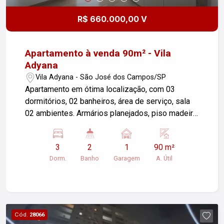
R$ 660.000,00 V
Apartamento à venda 90m² - Vila
Adyana
Vila Adyana - São José dos Campos/SP
Apartamento em ótima localização, com 03
dormitórios, 02 banheiros, área de serviço, sala
02 ambientes. Armários planejados, piso madeira
e porcelanato. Salão de festas. Agende sua
visita!
3
2
1
90 m²
Dorm.
Banho
Garagem
A. Útil
Cód.
28066