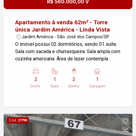
R$ 560.000,00 V
Apartamento à venda 62m² - Torre
única Jardim América - Linda Vista
Jardim América - São José dos Campos/SP
O imóvel possui 02 dormitórios, sendo 01 suíte.
Sala com sacada e churrasqueira. Sala ampla com
cozinha americana. Área de lazer contempla
brinquedoteca, playground, salão de festas,
market place. Piso laminado. Linda Vista e sol da
2
1
2
1
manhã! Agende sua visita e venha conhecer essa
Dorm.
Suite
Banho
Garagem
excelente oportunidade!
Cód.
27790