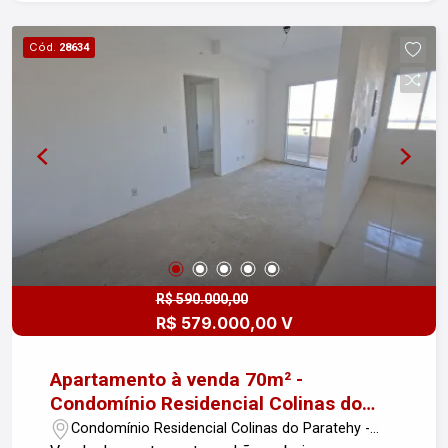
com ampla estrutura de lazer e convivência:
Academia Brinquedoteca Playground Piscina
Cód.
28634
Espaço gourmet Salão de festas Salão de jogos
Spa Recepção Um imóvel ideal para quem
valoriza praticidade, segurança, conforto e lazer,
com ambientes planejados para diferentes
momentos do dia, seja para relaxar, receber
amigos ou aproveitar com a família. Uma
excelente opção para moradia ou investimento,
reunindo a praticidade de um apartamento
compacto com a comodidade de um condomínio
completo. Entre em contato e agende uma visita!
R$ 590.000,00
R$ 579.000,00 V
Apartamento à venda 70m² -
Condomínio Residencial Colinas do
Paratehy
Condomínio Residencial Colinas do Paratehy -