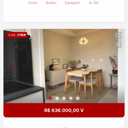
Dorm.
Banho
Garagem
A. Útil
Cód.
27458
R$ 636.000,00 V