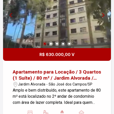
próximo a escolas, supermercados, shopping,
farmácias e com fácil acesso ao Anel Viário e à
Via Dutra. Ideal para quem busca conforto, lazer e
praticidade no dia a dia. Imobiliária Nova Freitas,
seu sonho começa aqui!
R$ 630.000,00 V
Apartamento para Locação / 3 Quartos
(1 Suíte) / 80 m² / Jardim Alvorada /
São José dos Campos
Jardim Alvorada - São José dos Campos/SP
Amplo e bem distribuído, este apartamento de 80
m² está localizado no 2º andar de condomínio
com área de lazer completa. Ideal para quem
busca conforto, praticidade e boa localização.