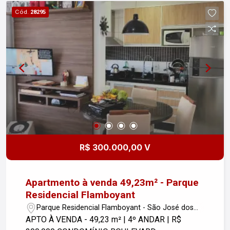
Quadra de Beach Tennis ? Piscina adulto com raia
Cód.
28295
de 21m ? Piscina Infantil ? Salão de festas ?
Espaço Gourmet ? Praça de convivência ?
Playground ? Mirante ? Espaço Kids ? Coworking
? Espaço Fitness ? Churrasqueiras ? Lavanderia ?
Salao de Jogos * Mini Market (conveniência) ?
Áreas comuns entregues decoradas
R$ 300.000,00 V
Apartmento à venda 49,23m² - Parque
Residencial Flamboyant
Parque Residencial Flamboyant - São José dos
Campos/SP
APTO À VENDA - 49,23 m² | 4º ANDAR | R$