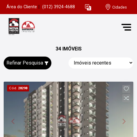
Área do Cliente
|
(012) 3924-4688
Cidades
34 IMÓVEIS
Refinar Pesquisa
Cód.
28298