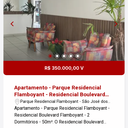
redondezas. Acessibilidade: - Fácil acesso à
Rodovia Presidente Dutra. - Conexão rápida ao
anel viário. Agende uma visita e venha conhecer
seu novo lar!
R$ 350.000,00 V
Apartamento - Parque Residencial
Flamboyant - Residencial Boulevard
Flamboyant - 2 Dormitórios - 50m².
Parque Residencial Flamboyant - São José dos
Campos/SP
Apartamento - Parque Residencial Flamboyant -
Residencial Boulevard Flamboyant - 2
Dormitórios - 50m². O Residencial Boulevard