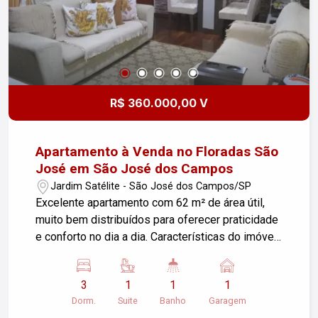
R$ 360.000,00 V
Apartamento à Venda no Floradas São
José em São José dos Campos
Jardim Satélite - São José dos Campos/SP
Excelente apartamento com 62 m² de área útil,
muito bem distribuídos para oferecer praticidade
e conforto no dia a dia. Características do imóvel:
1 vaga de garagem coberta 3 dormitórios, sendo
1 suíte Banheiro social Sala bem iluminada
3
1
1
1
Cozinha com armário planejado Área de serviço
Dorm.
Suite
Banho
Garagem
integrada Sol da manhã, garantindo ambientes