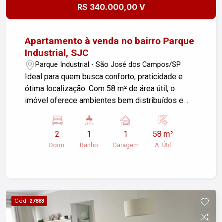
R$ 340.000,00 V
Apartamento à venda no bairro Parque
Industrial, SJC
Parque Industrial - São José dos Campos/SP
Ideal para quem busca conforto, praticidade e
ótima localização. Com 58 m² de área útil, o
imóvel oferece ambientes bem distribuídos e
aconchegantes, perfeito para morar com
qualidade no dia a dia. O apartamento conta com:
2
1
1
58 m²
2 dormitórios com armários planejados Sala
Dorm.
Banho
Garagem
A. Útil
espaçosa e bem iluminada Cozinha com
armários, trazendo mais praticidade e
organização Banheiro com armário Área de
serviço funcional Piso laminado, proporcionando
charme e conforto aos ambientes Sol da tarde,
Cód.
27883
garantindo iluminação natural e um ambiente
agradável 1 vaga de garagem descoberta