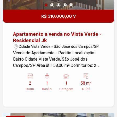
R$ 310.000,00 V
Apartamento a venda no Vista Verde -
Residencial Jk
Cidade Vista Verde - São José dos Campos/SP
Venda de Apartamento - Padrão Localização:
Bairro Cidade Vista Verde, São José dos
Campos/SP Área útil: 58,00 m² Dormitórios: 2
Vagas de garagem: 1 Descrição: Apartamento
padrão com 2 dormitórios, ideal para quem busca
2
1
1
58 m²
conforto e praticidade. O imóvel conta com uma
Dorm.
Banho
Garagem
A. Útil
área útil de 58 m², oferecendo um bom espaço
interno. Localizado no bairro Cidade Vista Verde,
que proporciona fácil acesso a comércios,
escolas e serviços da região. Para mais
informações ou agendar uma visita, entre em