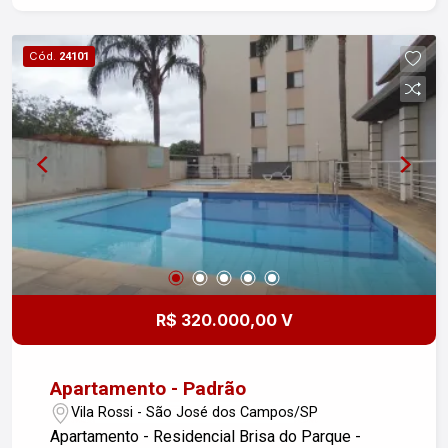
escolas e bancos Fácil acesso às principais
avenidas e à Via Dutra Uma ótima opção para
Cód.
24101
quem busca conforto, lazer e praticidade no
Jardim Satélite! Agende uma visita e conheça
pessoalmente. Imobiliária Nova Freitas, seu
sonho começa aqui!
R$ 320.000,00 V
Apartamento - Padrão
Vila Rossi - São José dos Campos/SP
Apartamento - Residencial Brisa do Parque -