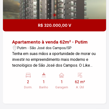
R$ 320.000,00 V
Apartamento à venda 62m² - Putim
Putim - São José dos Campos/SP
Tenha em suas mãos a oportunidade de morar ou
investir no empreendimento mais moderno e
tecnológico de São José dos Campos. O Like
São José fica estrategicamente localizado perto
de tudo que importa pra você ! ? Apartamentos
2
1
1
62 m²
de 1 ou 2 dormitórios (com suíte) e varanda
Dorm.
Banho
Garagem
A. Útil
gourmet ? 38 a 62 m² de área privativa ? 1 ou 2*
vagas de garagem ? Varanda Gourmet integrada a
cozinha ? Hobby box privativo* ? Ponto para ar
condicionado tipo split* ? Lazer Completo: ?