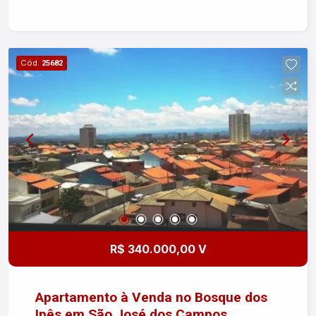
mais claros e arejados Localizado no Floradas
São José, bairro com infraestrutura completa,
próximo a escolas, supermercados, padarias,
shopping, restaurantes e fácil acesso às
Cód.
25682
principais vias da cidade. Uma ótima opção para
quem busca morar em uma região valorizada,
com praticidade e qualidade de vida. Agende já a
sua visita e conheça este excelente imóvel!
Imobiliária Nova Freitas, seu sonho começa aqui!
R$ 340.000,00 V
Apartamento à Venda no Bosque dos
Ipês em São José dos Campos