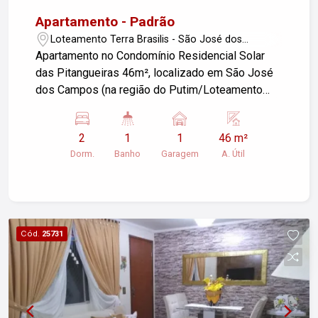
Apartamento - Padrão
Loteamento Terra Brasilis - São José dos
Campos/SP
Apartamento no Condomínio Residencial Solar
das Pitangueiras 46m², localizado em São José
dos Campos (na região do Putim/Loteamento
Terra Brasilis). Características do Apartamento:
Área: 46m² (próximo a Tamoios, Carvalho Pinto e
2
1
1
46 m²
ao Anel Viário Av. Mário Covas).
Dorm.
Banho
Garagem
A. Útil
Cód.
25731