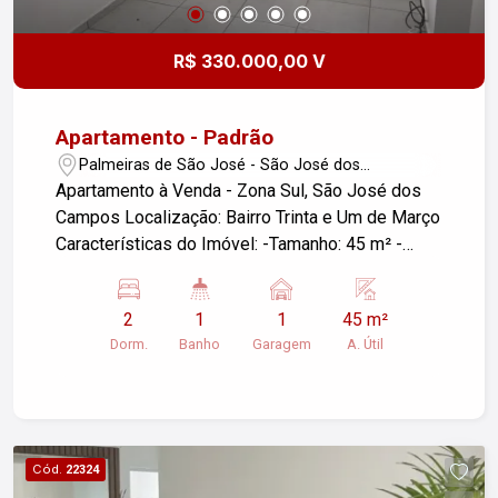
R$ 330.000,00 V
Apartamento - Padrão
Palmeiras de São José - São José dos
Campos/SP
Apartamento à Venda - Zona Sul, São José dos
Campos Localização: Bairro Trinta e Um de Março
Características do Imóvel: -Tamanho: 45 m² -
Dormitórios: 2 -Banheiros: 1 -Vagas de Garagem:
1 Coberta -Lazer Completo: O condomínio
2
1
1
45 m²
oferece diversas opções de lazer para toda a
Dorm.
Banho
Garagem
A. Útil
família. Proximidades: -Saúde: Próximo ao
Hospital Clínicas Sul e Hospital Regional. -
Supermercados: Supermercado Simpatia, Coop e
Hipermercado Assaí. -Educação: Acesso a
escolas públicas e particulares. -Serviços: Várias
Cód.
22324
igrejas, farmácias e comércio de alimentos nas