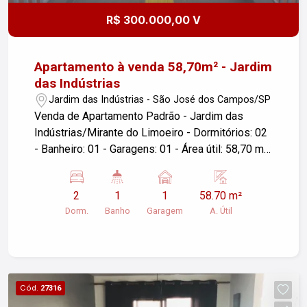
R$ 300.000,00 V
Apartamento à venda 58,70m² - Jardim
das Indústrias
Jardim das Indústrias - São José dos Campos/SP
Venda de Apartamento Padrão - Jardim das
Indústrias/Mirante do Limoeiro - Dormitórios: 02
- Banheiro: 01 - Garagens: 01 - Área útil: 58,70 m²
Esse apartamento oferece um espaço
confortável e bem distribuído, ideal para quem
2
1
1
58.70 m²
busca qualidade de vida em um bairro tranquilo e
Dorm.
Banho
Garagem
A. Útil
com infraestrutura completa. Próximo a
comércios, escolas e áreas de lazer, é uma
excelente oportunidade para quem deseja morar
bem. Para mais informações ou agendar uma
visita, entre em contato!
Cód.
27316