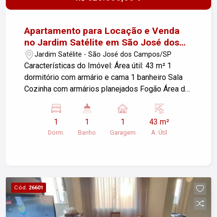
Apartamento para Locação e Venda
no Jardim Satélite em São José dos
Campos
Jardim Satélite - São José dos Campos/SP
Características do Imóvel: Área útil: 43 m² 1
dormitório com armário e cama 1 banheiro Sala
Cozinha com armários planejados Fogão Área de
serviço Churrasqueira 1 vaga de garagem coberta
Diferenciais: Imóvel funcional e bem distribuído
1
1
1
43 m²
Ideal para solteiro ou casal Ótima localização no
Dorm.
Banho
Garagem
A. Útil
Jardim Satélite Próximo a comércios, serviços e
transporte público Fácil acesso às principais vias
da cidade Imobiliária Nova Freitas, seu sonho
começa aqui!
Cód.
26601