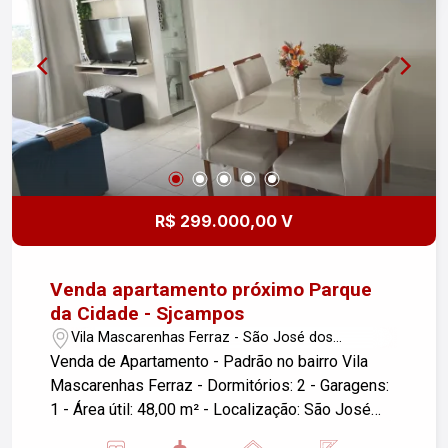
Localizado em uma das regiões mais valorizadas
de São José dos Campos, com fácil acesso a
comércios, escolas, supermercados e principais
vias da cidade. Uma excelente oportunidade para
quem deseja morar bem ou investir com
segurança.
R$ 299.000,00 V
Venda apartamento próximo Parque
da Cidade - Sjcampos
Vila Mascarenhas Ferraz - São José dos
Campos/SP
Venda de Apartamento - Padrão no bairro Vila
Mascarenhas Ferraz - Dormitórios: 2 - Garagens:
1 - Área útil: 48,00 m² - Localização: São José
dos Campos/SP Este apartamento é uma