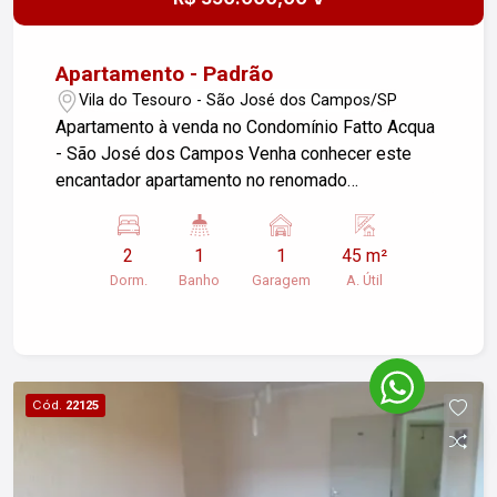
Apartamento - Padrão
Vila do Tesouro - São José dos Campos/SP
Apartamento à venda no Condomínio Fatto Acqua
- São José dos Campos Venha conhecer este
encantador apartamento no renomado
Condomínio Fatto Acqua, ideal para quem busca
conforto, segurança e lazer em um só lugar.
2
1
1
45 m²
Características do Imóvel: Área: 45 m² Quartos: 2
Dorm.
Banho
Garagem
A. Útil
dormitórios Banheiro: 1 banheiro Cozinha:
Planejada com armários de alta qualidade
Garagem: 1 vaga para carro Destaques do Imóvel:
Cozinha Planejada: Armários modernos e
funcionais, proporcionando praticidade e
Cód.
22125
organização. Ambientes Aconchegantes: Bem
distribuídos, oferecendo conforto e praticidade
no dia a dia. Condomínio Fatto Acqua: Lazer