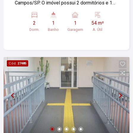
Campos/SP. O imóvel possui 2 dormitórios e 1
vaga de garagem, com área útil de 54,00 m². Para
mais informações ou agendar uma visita, entre
2
1
1
54 m²
em contato.
Dorm.
Banho
Garagem
A. Útil
Cód.
27485