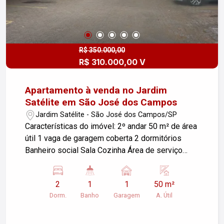
R$ 350.000,00
R$ 310.000,00 V
Apartamento à venda no Jardim
Satélite em São José dos Campos
Jardim Satélite - São José dos Campos/SP
Características do imóvel: 2º andar 50 m² de área
útil 1 vaga de garagem coberta 2 dormitórios
Banheiro social Sala Cozinha Área de serviço
Diferenciais: Sol da manhã e da tarde (ambientes
bem iluminados e arejados) Condomínio com
2
1
1
50 m²
salão de festas Churrasqueira Piscina Lazer
Dorm.
Banho
Garagem
A. Útil
completo para toda a família Localização
privilegiada: Bairro com excelente infraestrutura
Próximo a supermercados, padarias, farmácias,