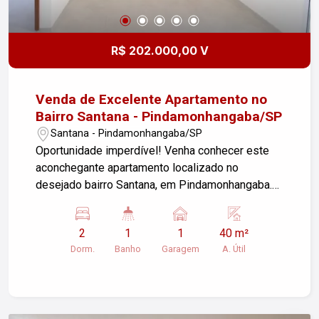
R$ 202.000,00 V
Venda de Excelente Apartamento no
Bairro Santana - Pindamonhangaba/SP
Santana - Pindamonhangaba/SP
Oportunidade imperdível! Venha conhecer este
aconchegante apartamento localizado no
desejado bairro Santana, em Pindamonhangaba.
Com uma área útil de 40,00m², este imóvel é
ideal para quem busca conforto e praticidade.
2
1
1
40 m²
Características do Apartamento: - Sala de Estar:
Dorm.
Banho
Garagem
A. Útil
Ambiente arejado e iluminado, perfeito para
momentos de descontração. - 2 Dormitórios:
Espaçosos e acolhedores, prontos para receber
sua família. - 1 Banheiro: Funcional e bem