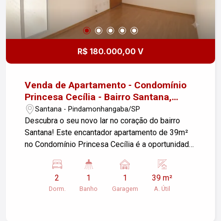
R$ 180.000,00 V
Venda de Apartamento - Condomínio
Princesa Cecília - Bairro Santana,
Pindamonhangaba/SP
Santana - Pindamonhangaba/SP
Descubra o seu novo lar no coração do bairro
Santana! Este encantador apartamento de 39m²
no Condomínio Princesa Cecília é a oportunidade
perfeita para quem busca conforto e praticidade.
Características do Imóvel: - Sala de Estar:
2
1
1
39 m²
Espaçosa e iluminada, ideal para momentos de
Dorm.
Banho
Garagem
A. Útil
lazer e descontração. - 2 Dormitórios: Ambientes
aconchegantes, prontos para receber sua
decoração. - Banheiro: Moderno, equipado com