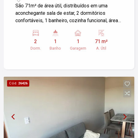
Pindamonhangaba/SP
São 71m² de área útil, distribuídos em uma
aconchegante sala de estar, 2 dormitórios
confortáveis, 1 banheiro, cozinha funcional, área
de serviço e 1 vaga de garagem descoberta. O
condomínio oferece segurança e tranquilidade
2
1
1
71 m²
para você e sua família. Ótima oportunidade para
Dorm.
Banho
Garagem
A. Útil
quem busca praticidade e conforto em uma
excelente localização!
Cód.
26426