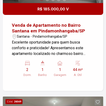
R$ 185.000,00 V
Venda de Apartamento no Bairro
Santana em Pindamonhangaba/SP
Santana - Pindamonhangaba/SP
Excelente oportunidade para quem busca
conforto e praticidade! Apresentamos este
apartamento localizado no charmoso bairro
Santana, ideal para famílias ou investidores.
Características do Imóvel: - Área útil: 44,00m² -
2
1
1
44 m²
Sala de estar aconchegante, perfeita para
Dorm.
Banho
Garagem
A. Útil
momentos de lazer - 2 dormitórios arejados e
iluminados - Banheiro funcional - Cozinha prática,
com espaço para refeições rápidas - 1 vaga de
garagem descoberta - Aproveite o sol da manhã,
garantindo ambientes iluminados e agradáveis O
Cód.
26569
apartamento está situado em uma região