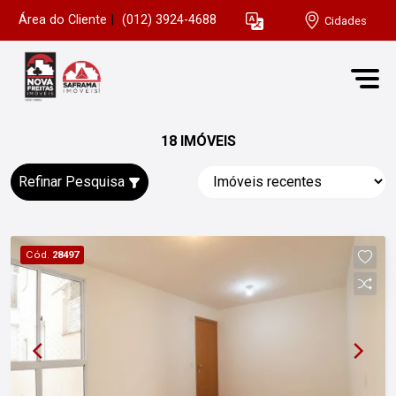
Área do Cliente
|
(012) 3924-4688
Cidades
18 IMÓVEIS
Refinar Pesquisa
Cód.
28497