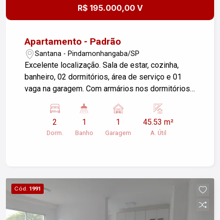
R$ 195.000,00 V
Apartamento - Padrão
Santana - Pindamonhangaba/SP
Excelente localização. Sala de estar, cozinha,
banheiro, 02 dormitórios, área de serviço e 01
vaga na garagem. Com armários nos dormitórios,
cozinha e banheiro. Condomínio com salão de
festas e espaço gourmet com churrasqueira.
2
1
1
45.53 m²
Dorm.
Banho
Garagem
A. Útil
Cód.
1991