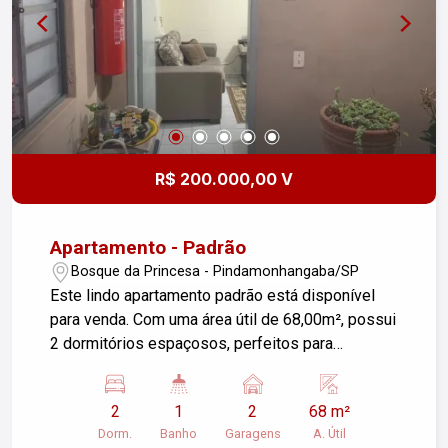
R$ 200.000,00 V
Apartamento - Padrão
Bosque da Princesa - Pindamonhangaba/SP
Este lindo apartamento padrão está disponível
para venda. Com uma área útil de 68,00m², possui
2 dormitórios espaçosos, perfeitos para
acomodar sua família com conforto. Além disso,
conta com 2 garagens, proporcionando
2
1
2
68 m²
praticidade e segurança para seus veículos. Sala
Dorm.
Banho
Garagens
A. Útil
de estar arejada, perfeita para receber amigos e