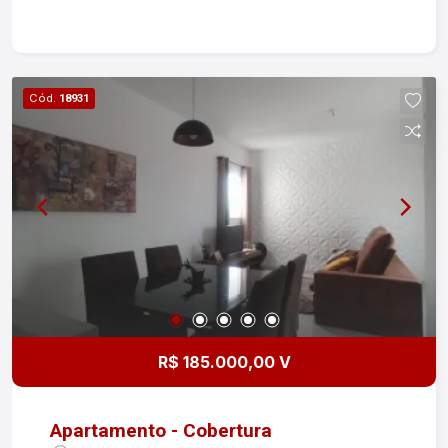
familiares, cozinha, banheiro social, área de
serviço e 2 vagas. Pindamonhangaba é uma
cidade localizada no interior de São Paulo,
conhecida por sua rica história e cultura. Com uma
Cód.
18931
localização privilegiada, está próxima a
importantes centros urbanos, como São José
dos Campos e Taubaté. Além disso, oferece uma
excelente qualidade de vida, com diversas
opções de lazer, comércios e serviços. Entre em
contato conosco e agende uma visita para
conhecer esse incrível apartamento no Bosque
da Princesa. Não perca essa oportunidade de
adquirir seu novo lar em Pindamonhangaba/SP!
R$ 185.000,00 V
Apartamento - Cobertura