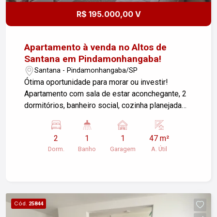
R$ 195.000,00 V
Apartamento à venda no Altos de
Santana em Pindamonhangaba!
Santana - Pindamonhangaba/SP
Ótima oportunidade para morar ou investir!
Apartamento com sala de estar aconchegante, 2
dormitórios, banheiro social, cozinha planejada
com armários, área de serviço, interfone e
conexão com internet, 1 vaga de garagem
2
1
1
47 m²
descoberta. Condomínio completo com elevador,
Dorm.
Banho
Garagem
A. Útil
portaria 24 horas, portão eletrônico, quadra
poliesportiva, salão de festas e total segurança
para sua família. Agende sua visita e venha
conhecer seu novo lar no Altos de Santana!
Cód.
25844