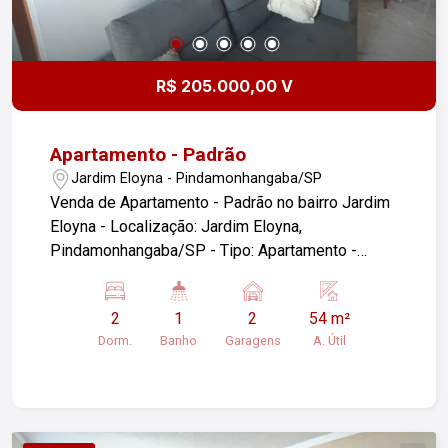
R$ 205.000,00 V
Apartamento - Padrão
Jardim Eloyna - Pindamonhangaba/SP
Venda de Apartamento - Padrão no bairro Jardim
Eloyna - Localização: Jardim Eloyna,
Pindamonhangaba/SP - Tipo: Apartamento -
Dormitórios: 2 - Garagens: 2 - Área útil: 54,00 m²
Este apartamento é uma ótima oportunidade para
2
1
2
54 m²
quem busca conforto e praticidade em uma
Dorm.
Banho
Garagens
A. Útil
localização tranquila. Com 2 dormitórios e 2
vagas de garagem, ele oferece espaço suficiente
para uma família. A área útil de 54 m² é bem
distribuída, proporcionando um ambiente
acolhedor. Se você está interessado, entre em