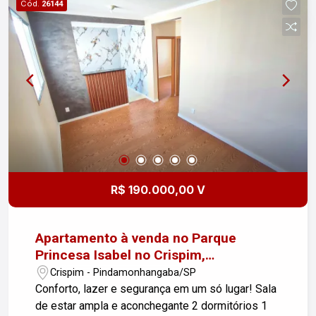
Cód.
26144
contato para mais informações ou para agendar
uma visita!
R$ 190.000,00 V
Apartamento à venda no Parque
Princesa Isabel no Crispim,
Pindamonhangaba!
Crispim - Pindamonhangaba/SP
Conforto, lazer e segurança em um só lugar! Sala
de estar ampla e aconchegante 2 dormitórios 1