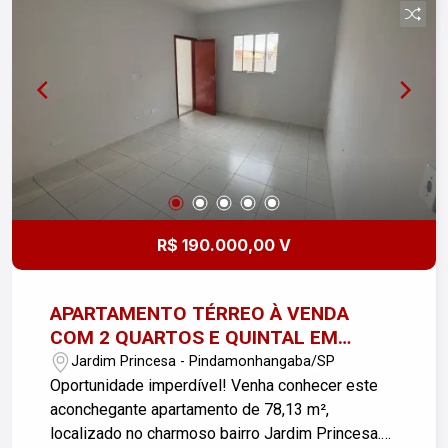
tranquila e de fácil acesso, próximo a comércios,
escolas e transporte público. Não perca essa
oportunidade de adquirir seu novo lar! Agende
sua visita e venha conhecer!
R$ 190.000,00 V
APARTAMENTO TÉRREO À VENDA
COM 2 QUARTOS E QUINTAL EM
PINDA!!
Jardim Princesa - Pindamonhangaba/SP
Oportunidade imperdível! Venha conhecer este
aconchegante apartamento de 78,13 m²,
localizado no charmoso bairro Jardim Princesa.