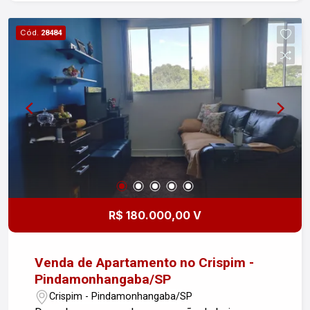
box blindex, garantindo mais conforto e
privacidade. - Cozinha Americana: Funcional e
Cód.
28484
integrada à sala, perfeita para quem gosta de
cozinhar e receber amigos. - Vaga de Garagem: 1
vaga descoberta, com fácil acesso. - Interfone:
Para maior segurança e comodidade. Este
apartamento é muito bonito e bem localizado,
oferecendo fácil acesso a comércio, transporte e
serviços da região. Ideal para quem valoriza
segurança e praticidade no dia a dia. Preço de
Ocasião: Não perca essa chance única de adquirir
um imóvel com excelente custo-benefício!
Agende sua visita e venha conhecer o seu novo
R$ 180.000,00 V
lar!
Venda de Apartamento no Crispim -
Pindamonhangaba/SP
Crispim - Pindamonhangaba/SP