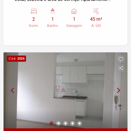
com móveis planejados. Ótima opção de
investimento!
2
1
1
45 m²
Dorm.
Banho
Garagem
A. Útil
Cód.
2024