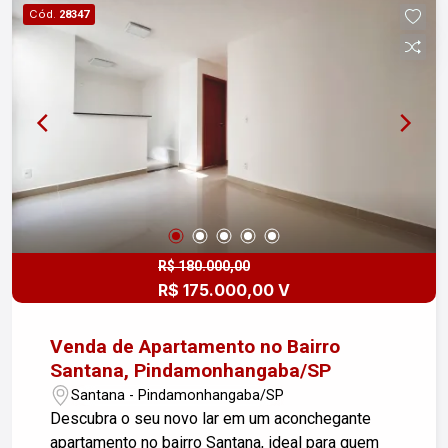
distribuído. - Cozinha: Prática, com espaço para
Cód.
28347
seus eletrodomésticos e armários. - 1 Vaga de
Garagem Descoberta: Comodidade para
estacionar seu veículo. Localização estratégica,
próximo a comércios, escolas e transporte
público, facilitando o dia a dia. Não perca essa
chance de conquistar seu novo lar! Agende uma
visita e venha conhecer seu futuro apartamento!
R$ 180.000,00
R$ 175.000,00 V
Venda de Apartamento no Bairro
Santana, Pindamonhangaba/SP
Santana - Pindamonhangaba/SP
Descubra o seu novo lar em um aconchegante
apartamento no bairro Santana, ideal para quem