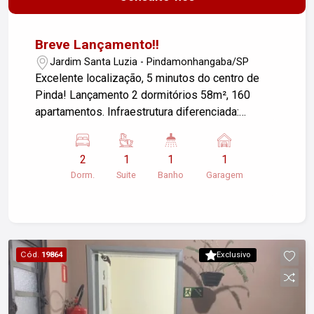
Breve Lançamento!!
Jardim Santa Luzia - Pindamonhangaba/SP
Excelente localização, 5 minutos do centro de
Pinda! Lançamento 2 dormitórios 58m², 160
apartamentos. Infraestrutura diferenciada:
sistema de aquecimento a gás, esquadrias de
alumínio branca, infraestrutura seca para ar
2
1
1
1
condicionado suíte e sala, medidores de água,
Dorm.
Suite
Banho
Garagem
luz e gás individualizados, mercadinho autônomo,
lavanderia autônoma, parede de escalada,
garagens demarcadas (opção 1 e 2 vagas),
varanda gourmet com churrasqueira ecológica,
sala E-Commerce, portaria 24 horas.
Cód.
19864
Exclusivo