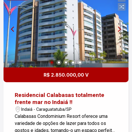
deslumbrante e relaxante. O condomínio oferece
uma infraestrutura de lazer completa, incluindo
churrasqueira, sauna e piscina, além de contar
com uma vaga de garagem, proporcionando
comodidade e segurança. Com acabamento de
alto padrão e uma localização privilegiada, este
studio é a opção ideal para quem busca viver
com conforto, estilo e praticidade em
Caraguatatuba, com fácil acesso à praia e aos
principais serviços da região. Entre em contato
conosco para mais informações.
R$ 2.850.000,00 V
#altopadraocaragua
Residencial Calabasas totalmente
frente mar no Indaiá !!
Indaiá - Caraguatatuba/SP
Calabasas Condominium Resort oferece uma
variedade de opções de lazer para todos os
gostos e idades, tornando-o um espaço perfeito