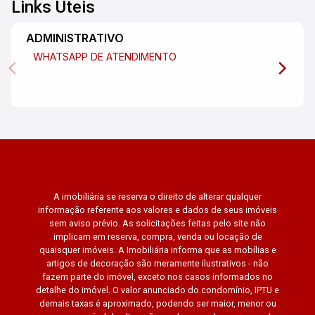
para momentos de lazer e relaxamento. Aqui
Links Úteis
você encontrará áreas verdes, playground e
espaço para caminhadas, proporcionando
ADMINISTRATIVO
qualidade de vida para toda a família.
WHATSAPP DE ATENDIMENTO
Localização: O apartamento está situado no
bairro Indaiá, uma região privilegiada de
Caraguatatuba/SP. Aqui você estará próximo a
diversos comércios, escolas, restaurantes e
praias, facilitando o seu dia a dia e
proporcionando uma vida prática e confortável.
Entre em contato conosco: Para mais
informações sobre este apartamento e agendar
A imobiliária se reserva o direito de alterar qualquer
uma visita! Não perca tempo, venha conhecer seu
informação referente aos valores e dados de seus imóveis
novo lar! Aguardamos seu contato.
sem aviso prévio. As solicitações feitas pelo site não
#altopadraocaragua
implicam em reserva, compra, venda ou locação de
quaisquer imóveis. A Imobiliária informa que as mobílias e
artigos de decoração são meramente ilustrativos - não
fazem parte do imóvel, exceto nos casos informados no
detalhe do imóvel. O valor anunciado do condomínio, IPTU e
demais taxas é aproximado, podendo ser maior, menor ou