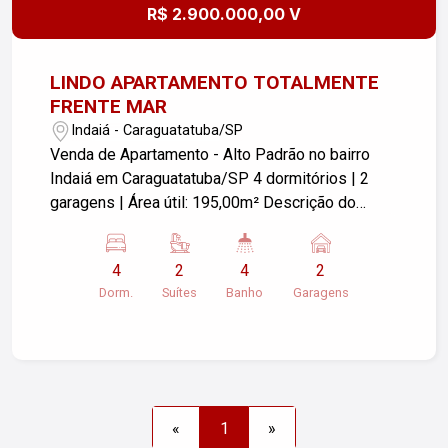
R$ 2.900.000,00 V
LINDO APARTAMENTO TOTALMENTE
FRENTE MAR
Indaiá - Caraguatatuba/SP
Venda de Apartamento - Alto Padrão no bairro
Indaiá em Caraguatatuba/SP 4 dormitórios | 2
garagens | Área útil: 195,00m² Descrição do
imóvel: Este lindo apartamento padrão está
localizado no bairro Indaiá, uma das regiões mais
4
2
4
2
valorizadas de Caraguatatuba/SP.Este lindo ado
Dorm.
Suítes
Banho
Garagens
apartamento com vista eternizada ,totalmente
frente mar, Com uma área útil de 195,00m², o
imóvel oferece um espaço amplo e confortável
para toda a família. Quartos: O apartamento conta
com 4 dormitórios, perfeitos para acomodar sua
família com conforto e privacidade. Os quartos
«
1
»
são bem iluminados e arejados, proporcionando