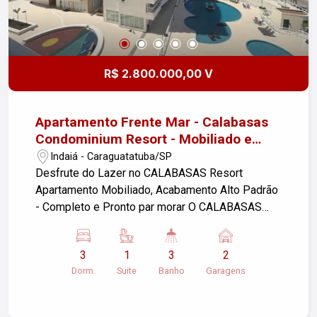
R$ 2.800.000,00 V
Apartamento Frente Mar - Calabasas
Condominium Resort - Mobiliado e
acabado - Alto Padrão
Indaiá - Caraguatatuba/SP
Desfrute do Lazer no CALABASAS Resort
Apartamento Mobiliado, Acabamento Alto Padrão
- Completo e Pronto par morar O CALABASAS
Resort oferece uma variedade de opções de
lazer para todos os gostos e idades, tornando-o
3
1
3
2
um espaço perfeito para relaxar e se divertir. O
Dorm.
Suite
Banho
Garagens
Calabasas possui 4 torres, cada uma delas com
especificações únicas. Veja o que cad uma delas
oferece e se surpreenda: Viva o Luxo na Torre