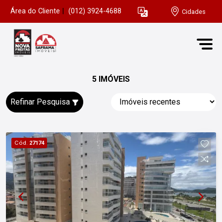
Área do Cliente
|
(012) 3924-4688
Cidades
5 IMÓVEIS
Refinar Pesquisa
Cód.
27174