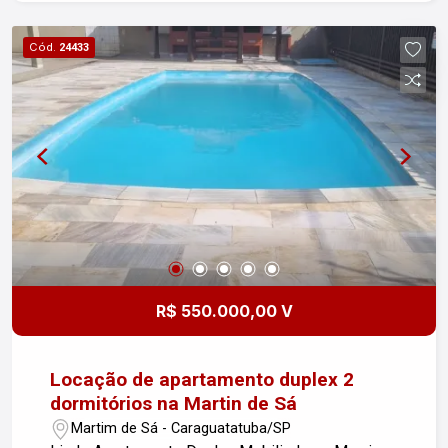
MOBILIADO E PRONTO PARA MORAR
INFRAESTRUTURA COMPLETA PARA SUA
Cód.
24433
COMODIDADE PRÓXIMO A COMÉRCIOS
TRADICIONAIS E ORLA REPAGINADA A 9
MINUTOS DO CENTRO DA CIDADE IMÓVEL
DISPONÍVEL PARA VENDA E LOCAÇÃO ACEITA
FINANCIAMENTO BANCÁRIO E PROPOSTAS
NÃO PERCA ESSA OPORTUNIDADE DE VIVER
COM QUALIDADE E CONFORTO, FRENTE AO
MAR! FALE COM O CORRETOR ABAIXO E
AGENDE SUA VISITA. Não tem Elevador.
R$ 550.000,00 V
Locação de apartamento duplex 2
dormitórios na Martin de Sá
Martim de Sá - Caraguatatuba/SP