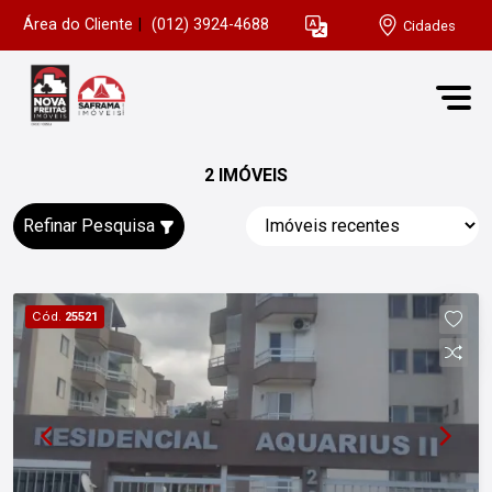
Área do Cliente
|
(012) 3924-4688
Cidades
2 IMÓVEIS
Refinar Pesquisa
Cód.
25521