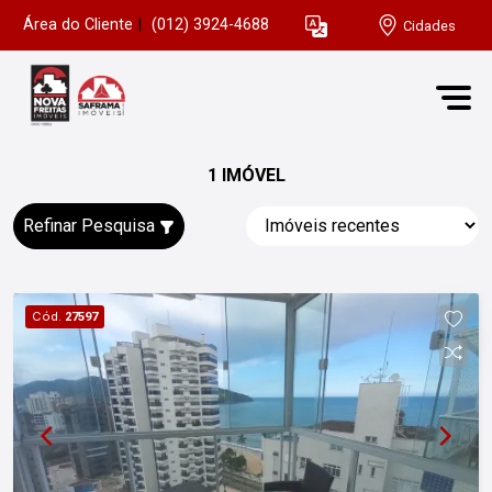
Área do Cliente
|
(012) 3924-4688
Cidades
1 IMÓVEL
Refinar Pesquisa
Cód.
27597