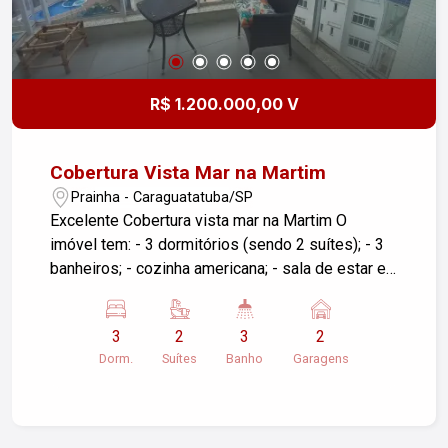
R$ 1.200.000,00 V
Cobertura Vista Mar na Martim
Prainha - Caraguatatuba/SP
Excelente Cobertura vista mar na Martim O
imóvel tem: - 3 dormitórios (sendo 2 suítes); - 3
banheiros; - cozinha americana; - sala de estar e
jantar. O condomínio tem piscina, sauna, salão de
jogos, academia, salão de festas. Para mais
3
2
3
2
informações e visita entre em contato: Corretora
Dorm.
Suítes
Banho
Garagens
Lilian Sobral CRECI 304680