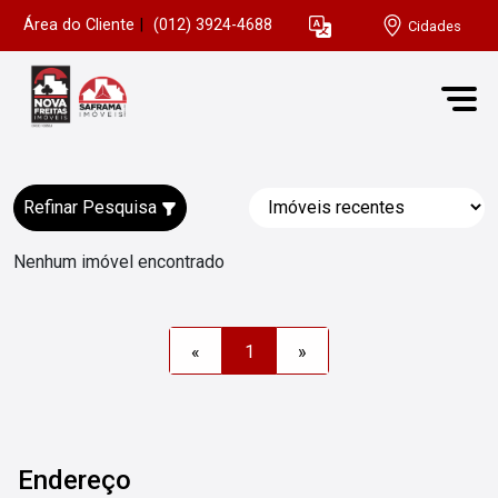
Área do Cliente
|
(012) 3924-4688
Cidades
Refinar Pesquisa
Nenhum imóvel encontrado
«
1
»
Endereço