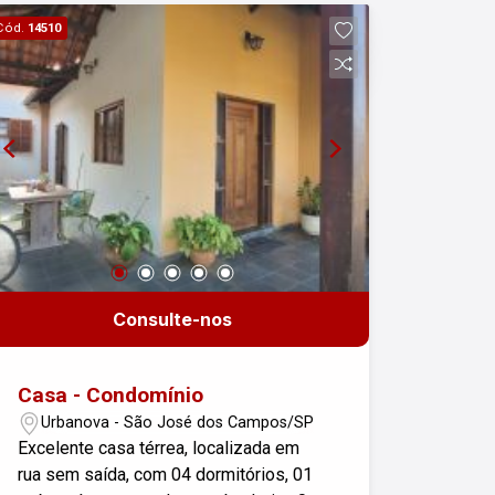
mais nobres de São José dos Campos.
Cód.
14510
Com 348 m² de área construída em um
terreno de 375 m², o imóvel oferece
conforto, elegância e excelente
aproveitamento dos espaços. São 4
amplas suítes, além de salas
integradas que proporcionam
luminosidade natural e aconchego. A
cozinha espaçosa é ideal para quem
gosta de receber, e a varanda com
piscina convida ao lazer e relaxamento
em família. Conta ainda com 2
Consulte-nos
banheiros sociais, lavabo e 3 vagas de
garagem cobertas. Condomínio com
segurança 24 horas, ruas arborizadas e
Casa - Condomínio
localização privilegiada, próximo a
Urbanova - São José dos Campos/SP
universidades, escolas, mercados e
Excelente casa térrea, localizada em
comércios do Urbanova. Conforto,
rua sem saída, com 04 dormitórios, 01
sofisticação e qualidade de vida em um