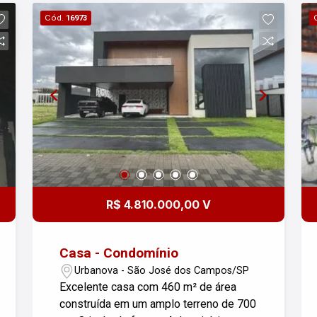
podendo ser utilizado como home
Cód.
16973
office, home theater, opção reversível
para mais uma suíte; Banheiro social
com chuveiro; Sala de estar, sala de
jantar e cozinha americana, integrados,
com pé direito duplo; Despensa;
Lavanderia; Área gourmet com
churrasqueira, Banheiro completo para
uso da área gourmet Piscina de
alvenaria; Garagem coberta para 2
carros e descoberta para 2 carros; 2
Hobby box Fachada ampla, com
R$ 4.810.000,00 V
arquitetura moderna; Condomínio conta
com playground, quadra, academia,
salão de festas e sauna; Segurança
Casa - Condomínio
total 24h. Dimensões: Área construída
Urbanova - São José dos Campos/SP
276,14 m ² incluso a piscina, Área do
Excelente casa com 460 m² de área
terreno 601,25 m ² Esta é uma
construída em um amplo terreno de 700
excelente oportunidade para quem