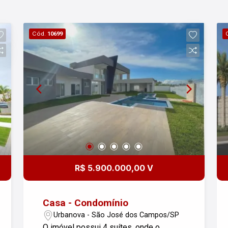
Cód.
10699
R$ 5.900.000,00 V
Casa - Condomínio
Urbanova - São José dos Campos/SP
O imóvel possui 4 suítes, onde o