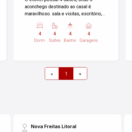
aconchego destinado ao casal é
maravilhoso. sala e visitas, escritório,
lavabo, sala de tv, sala de jantar, copa,
cozinha, dispensa, lavanderia, área
4
4
4
4
gourmet, 4 vagas de garagem. Uma
Dorm.
Suítes
Banho
Garagens
Vista panorâmica privilegiada Uma
ampla área e lazer e espaço gourmet
com muito verde. Tudo isso criado com
muito bom gosto e profissionalismo.
Sua família merece o melhor!
«
1
»
#altopadraosjc
Nova Freitas Litoral