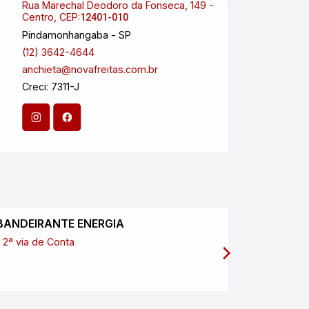
Rua Marechal Deodoro da Fonseca, 149 -
Aveni
Centro, CEP:
Esplan
12401-010
Pindamonhangaba - SP
São J
(12) 3642-4644
(12) 
anchieta@novafreitas.com.br
anchi
Creci: 7311-J
Creci
CNPJ:
BANDEIRANTE ENERGIA
SABESP
2ª via de Conta
2ª via de