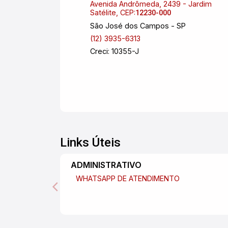
equipamento foto - voltaico de geração
Avenida Andrômeda, 2439 - Jardim
Satélite, CEP:
12230-000
de energia; Infra estrutura para
São José dos Campos - SP
aquecimento da piscina; Pronto pra
(12) 3935-6313
receber ?COMGÁS?; Tomadas
Creci: 10355-J
preparadas para operar em 220V ou
110V; Vista permanente para o por do
sol ! #altopadraosjc
Links Úteis
ADMINISTRATIVO
WHATSAPP DE ATENDIMENTO