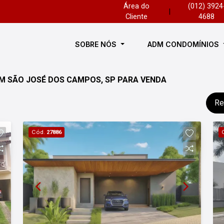
Área do
(012) 3924
|
Cliente
4688
SOBRE NÓS
ADM CONDOMÍNIOS
M SÃO JOSÉ DOS CAMPOS, SP PARA VENDA
Re
Cód.
27886