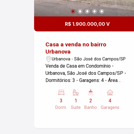
R$ 1.900.000,00 V
Casa a venda no bairro
Urbanova
Urbanova - São José dos Campos/SP
Venda de Casa em Condomínio -
Urbanova, São José dos Campos/SP -
Dormitórios: 3 - Garagens: 4 - Área
Construída: 190,00 m² - Área do
Terreno: 375,00 m² Esta é uma ótima
3
1
2
4
oportunidade para quem busca conforto
Dorm.
Suite
Banho
Garagens
e segurança em um condomínio na
região do Urbanova. A casa possui um
layout espaçoso, ideal para famílias, e
está situada em uma localização