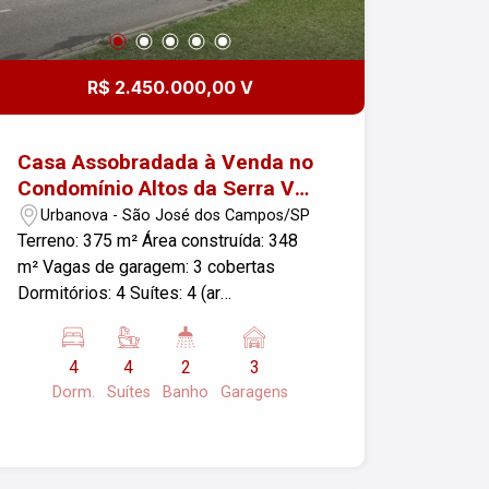
R$ 2.450.000,00 V
Casa Assobradada à Venda no
Condomínio Altos da Serra V
no bairro Urbanova em São
Urbanova - São José dos Campos/SP
José dos Campos
Terreno: 375 m² Área construída: 348
m² Vagas de garagem: 3 cobertas
Dormitórios: 4 Suítes: 4 (ar
condicionado na suíte master e na suíte
da frete) Banheiros: 2 Lavabo: 1
4
4
2
3
Ambientes: Sala ampla, cozinha,
Dorm.
Suítes
Banho
Garagens
varanda e área de lazer com piscina
Linda casa assobradada localizada no
exclusivo Condomínio Altos da Serra V,
no bairro Urbanova, uma das regiões