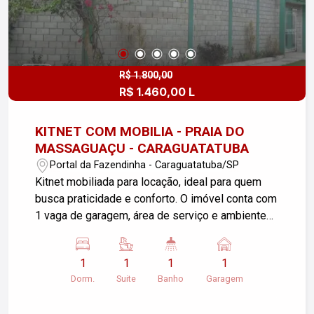
R$ 1.800,00
R$ 1.460,00 L
KITNET COM MOBILIA - PRAIA DO
MASSAGUAÇU - CARAGUATATUBA
Portal da Fazendinha - Caraguatatuba/SP
Kitnet mobiliada para locação, ideal para quem
busca praticidade e conforto. O imóvel conta com
1 vaga de garagem, área de serviço e ambiente
funcional, já mobiliado, pronto para morar. Não
aceita pets. Garantia locatícia: Seguro fiança.
1
1
1
1
Dorm.
Suite
Banho
Garagem