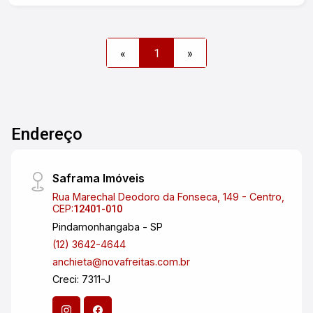
estacionamento interno, os inquilinos utilizam a
parte externa como estacionamento, área
monitorada por câmeras. Garantia locatícia
«
1
»
Seguro Fiança.
Endereço
Saframa Imóveis
Rua Marechal Deodoro da Fonseca, 149 - Centro,
CEP:
12401-010
Pindamonhangaba - SP
(12) 3642-4644
anchieta@novafreitas.com.br
Creci: 7311-J