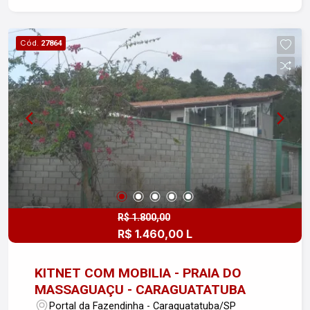
Cód.
27864
R$ 1.800,00
R$ 1.460,00 L
KITNET COM MOBILIA - PRAIA DO
MASSAGUAÇU - CARAGUATATUBA
Portal da Fazendinha - Caraguatatuba/SP