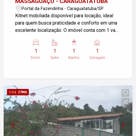
MASSAGUAÇU - CARAGUATATUBA
Portal da Fazendinha - Caraguatatuba/SP
Kitnet mobiliada disponível para locação, ideal
para quem busca praticidade e conforto em uma
excelente localização. O imóvel conta com 1 vaga
de garagem, área de serviço e ambiente
funcional, pronto para morar. Não aceita pets.
1
1
1
1
Garantia locatícia: Seguro Fiança. Para mais
Dorm.
Suite
Banho
Garagem
informações, entre em contato!
Cód.
27865