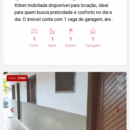
Kitnet mobiliada disponível para locação, ideal
para quem busca praticidade e conforto no dia a
dia. O imóvel conta com 1 vaga de garagem, área
de serviço e ambientes funcionais, já equipado
com mobília. Não aceita pets. Garantia locatícia:
1
1
1
1
Seguro fiança.
Dorm.
Suite
Banho
Garagem
Cód.
27043