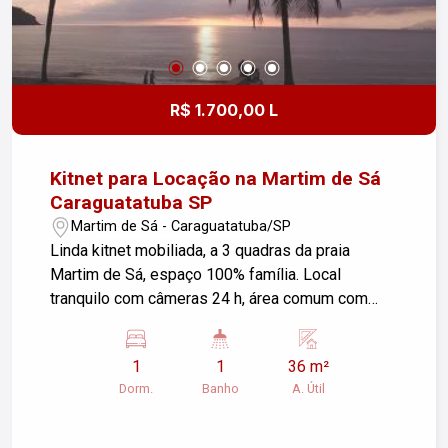
R$ 1.700,00 L
Kitnet para Locação na Martim de Sá
Caraguatatuba SP
Martim de Sá - Caraguatatuba/SP
Linda kitnet mobiliada, a 3 quadras da praia
Martim de Sá, espaço 100% família. Local
tranquilo com câmeras 24 h, área comum com
piscina, churrasqueira, área gourmet. Está incluso
água, luz, internet, IPTU no valor do aluguel. O
1
1
36 m²
inquilino pode utilizar a cozinha da área comum e
Dorm.
Banho
A. Útil
aproveitar todo o espaço interno de sua unidade,
ou ainda, usar parte da sua unidade como
cozinha. Lavanderia individual. Não possui