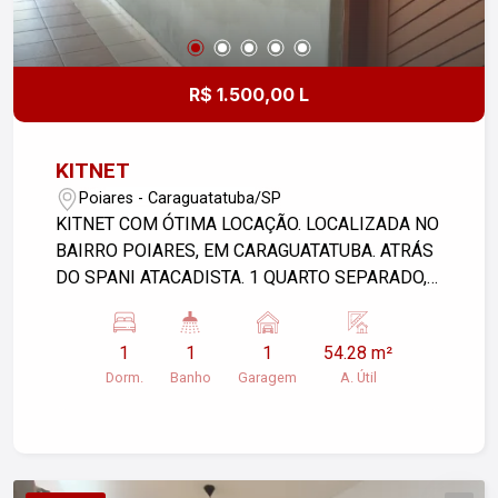
R$ 1.500,00 L
KITNET
Poiares - Caraguatatuba/SP
KITNET COM ÓTIMA LOCAÇÃO. LOCALIZADA NO
BAIRRO POIARES, EM CARAGUATATUBA. ATRÁS
DO SPANI ATACADISTA. 1 QUARTO SEPARADO,
SALA E COZINHA CONJUGADAS, 1 BANHEIRO E
ÁREA DE SERVIÇO INTERNA. POSSUI GARAGEM
1
1
1
54.28 m²
COBERTA. IDEAL PARA PESSOAS SOLO OU
Dorm.
Banho
Garagem
A. Útil
CASAL QUE PRECISAM DE LOCALIZAÇÃO
PRÓXIMA AO LOCAL DE TRABALHO.